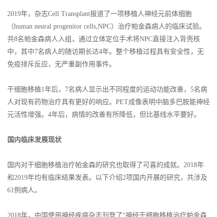
2019年，杂志Cell Transplant报道了一项移植人神经元前体细胞
（human neural progenitor cells,NPC）治疗帕金森病人的临床试验。
共8名帕金森病人入组，通过立体定位手术将NPC直接注入背壳核
中，其中7名病人的随访期长达4年。整个移植过程具有安全性，无
免疫排斥反应，无严重副作用事件。
干细胞移植1年后，7名病人显示出不同程度的运动功能改善，5名病
人对现有药物治疗具有更好的响应。PET成像表明中脑多巴胺能神经
元活性增强。4年后，病情的改善有所降低，但比基线水平要好。
国内临床发展现状
国内对干细胞移植治疗帕金森的研究也取得了可喜的成就。2018年
和2019年均有临床结果发表。以下介绍2项国内开展的研究，共涉及
61例病人。
2018年，中国使用神经疾病杂志刊登了“神经干细胞移植治疗帕金森