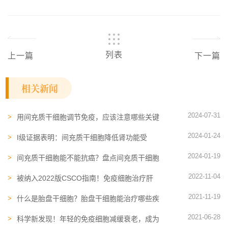
列表
上一篇
下一篇
相关新闻
2024-07-31
用间充质干细胞调节免疫，应该注意哪些关键
点？这可能跟效果有关系
2024-01-24
I级证据表明：间充质干细胞降低肾功能受
损，帮助16名糖尿病患者改善病情
2024-01-19
间充质干细胞能不能抗癌？盘点间充质干细胞
抗癌的三大路径
2022-11-04
被纳入2022版CSCO指南！免疫细胞治疗肝
癌获得专家一致共识
2021-11-19
什么是胎盘干细胞？胎盘​干细胞能治疗哪些疾
病
2021-06-28
科学新发现！年轻的免疫细胞减缓衰老，成为