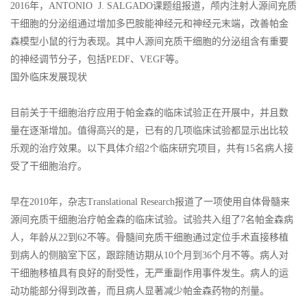
2016年，ANTONIO J. SALGADO课题组报道，颅内注射人源间充质
干细胞的分泌组通过增加多巴胺能神经元和神经元末端，改善帕金
森模型小鼠的行为表现。其中人源间充质干细胞的分泌组含有重要
的神经调节分子，包括PEDF、VEGF等。
国外临床发展现状
目前关于干细胞治疗应用于帕金森的临床试验正在开展中，并且数
量在逐渐增加。值得高兴的是，已有的几项临床试验都显示出比较
乐观的治疗效果。以下具体介绍2个临床研究项目，共有15名病人接
受了干细胞治疗。
早在2010年，杂志Translational Research报道了一项使用自体骨髓来
源间充质干细胞治疗帕金森的临床试验。试验共入组了7名帕金森病
人，年龄从22到62不等。骨髓间充质干细胞通过定位手术直接移植
到病人的侧脑室下区，跟踪随访期从10个月到36个月不等。病人对
干细胞移植具有良好的耐受性，无严重副作用事件发生。病人的运
动功能部分得到改善，而且病人显著减少帕金森药物的剂量。