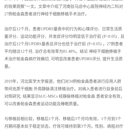
的效果观察”一文。文章中介绍了河南驻马店中心医院神经内二科对
27例帕金森患者进行神经干细胞移植手术治疗。
治疗后12个月，患者UPDRS量表中的行为和心理评分、日常生活质
量评分、运动功能评分、并发症评分均明显低于治疗前 (P<0.05) , 且
治疗后12个月UPDRS量表总评分也低于治疗前 (P<0.05) 。27例患者
平均随访12个月, 治疗总有效率为81.48%。结论 神经干细胞移植手
术治疗帕金森病疗效确切, 可明显改善患者UPDRS评分, 提升生活质
量。
2019年，河北医学大学报道，他们对34例帕金森患者进行应用人脐
带间充质干细胞 外周静脉滴注移植治疗。对纳入患者进行自身前后
对照研究, 结果显示hUC-MSCs 经静脉移植对帕金森 患者安全有效，
可以改善帕金森患者运动功能及睡眠质量。
与移植前相比较，移植后1个月、移植后3个月均有效，1个月到3个
月期间基本处于稳定状态，疗效可维持到第3个月。性别、病程对疗