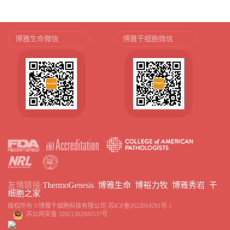
博雅生命微信
博雅干细胞微信
友情链接:
ThermoGenesis
博雅生命
博裕力牧
博雅秀岩
干
细胞之家
版权所有 ©博雅干细胞科技有限公司
苏ICP备2022014291号-1
苏公网安备 32021302000537号