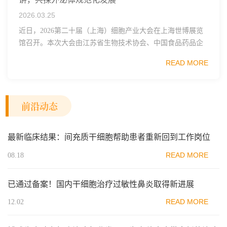
2026.03.25
近日，2026第二十届（上海）细胞产业大会在上海世博展览
馆召开。本次大会由江苏省生物技术协会、中国食品药品企
业质量安全促进会细胞医药分会、武汉东湖国家自主创新示
READ MORE
范区生物医药行业协会、瑞士日内瓦长寿科学...
前沿动态
最新临床结果：间充质干细胞帮助患者重新回到工作岗位
READ MORE
08.18
已通过备案！国内干细胞治疗过敏性鼻炎取得新进展
READ MORE
12.02