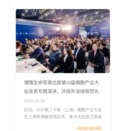
融...
博雅生命受邀出席第20届细胞产业大
会发表专题演讲，共探外泌体规范化
发展
2026.03.25
近日，2026第二十届（上海）细胞产业大会
在上海世博展览馆召开。本次大会由江苏省
生物技术协会、中国食品药品企业质量安全
READ MORE
促进会细胞医药分会、武汉东湖国家自主创