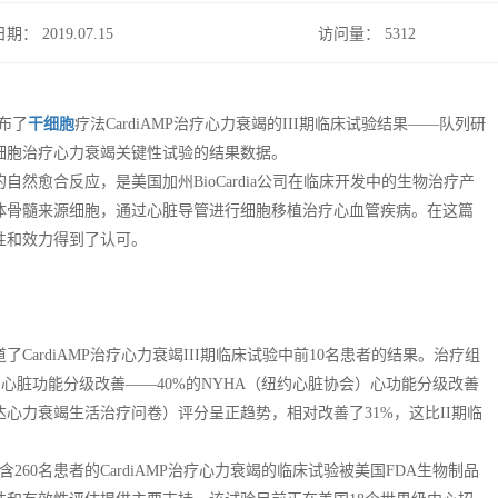
日期： 2019.07.15
访问量：
5312
公布了
干细胞
疗法CardiAMP治疗心力衰竭的III期临床试验结果——队列研
细胞治疗心力衰竭关键性试验的结果数据。
然愈合反应，是美国加州BioCardia公司在临床开发中的生物治疗产
体骨髓来源细胞，通过心脏导管进行细胞移植治疗心血管疾病。在这篇
性和效力得到了认可。
ardiAMP治疗心力衰竭III期临床试验中前10名患者的结果。治疗组
；心脏功能分级改善——40%的NYHA（纽约心脏协会）心功能分级改善
达心力衰竭生活治疗问卷）评分呈正趋势，相对改善了31%，这比II期临
260名患者的CardiAMP治疗心力衰竭的临床试验被美国FDA生物制品