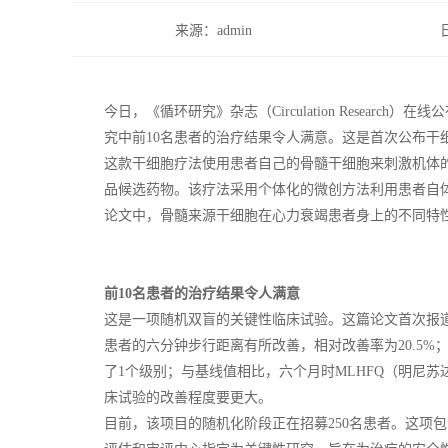
来源：admin
今日，《循环研究》杂志（Circulation Research）在线
究中前10名患者的治疗结果令人满意。这是首次公布干
这款干细胞疗法使用患者自己的骨髓干细胞来刺激机体的自
品候选药物。该疗法采用个体化的微创方法利用患者自
论文中，骨髓来源干细胞在心力衰竭患者身上的不同特
前10名患者的治疗结果令人满意
这是一项随机双盲的关键性临床试验。这篇论文首次报道了C
患者的六分钟步行距离有所改善，相对改善率为20.5%
了1个级别；与基线值相比，六个月时MLHFQ（明尼苏
床试验的改善程度要更大。
目前，该项目的随机化阶段正在招募250名患者。这项包含