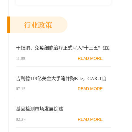
新示范区生物医药行业协会、瑞士日内瓦长
寿科学...
行业政策
干细胞、免疫细胞治疗正式写入“十三五”《医
药工业发展规划指南》
READ MORE
11.09
吉利德119亿美金大手笔并购Kite，CAR-T自
动化技术有望“风口”起飞
READ MORE
07.15
基因检测市场发展综述
READ MORE
02.27