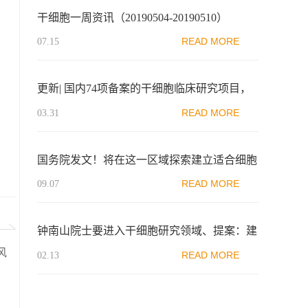
干细胞一周资讯（20190504-20190510）
READ MORE
07.15
更新| 国内74项备案的干细胞临床研究项目，
按疾病分类！
READ MORE
03.31
国务院发文！将在这一区域探索建立适合细胞
治疗、基因治疗研究发展的新型管理模式
READ MORE
09.07
钟南山院士要进入干细胞研究领域、提案：建
立干细胞新药申报绿色通道审批模式、干细胞
风
READ MORE
02.13
产业规模将接近1200亿美元