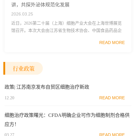
讲，共探外泌体规范化发展
2026.03.25
近日，2026第二十届（上海）细胞产业大会在上海世博展览
馆召开。本次大会由江苏省生物技术协会、中国食品药品企
业质量安全促进会细胞医药分会、武汉东湖国家自主创新示
READ MORE
范区生物医药行业协会、瑞士日内瓦长寿科学...
行业政策
政策| 江苏南京发布自贸区细胞治疗新政
READ MORE
12.20
细胞治疗政策曙光：CFDA明确企业可作为细胞制剂合格供
应方！
READ MORE
03.27