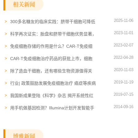
相关新闻
2025-11-06
300多名糖友的临床实践：脐带干细胞可降低
血糖、提升C肽、减少胰岛素用量
2023-11-01
科学再次证实：胎盘和脐带干细胞优势显著，
已被应用于不同疾病
2023-02-07
免疫细胞存储的作用是什么？CAR-T免疫细
胞治疗为患者带来希望
2022-04-28
CAR-T免疫细胞治疗​药品的获批上市，细胞
时代未来已来
2020-11-03
除了造血干细胞，还有哪些生物资源值得关
注？
2019-11-19
行业| 政策鼓励发展免疫细胞治疗 癌症等疾病
有望迎来新选择
2019-07-15
我国新成果登陆《科学》杂志 揭开系统性红
斑狼疮“神秘面纱”
2014-09-16
用手机做基因检测？Illumina计划开发智能手
机芯片
博雅新闻