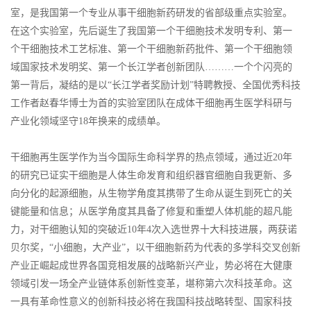
室，是我国第一个专业从事干细胞新药研发的省部级重点实验室。
在这个实验室，先后诞生了我国第一个干细胞技术发明专利、第一
个干细胞技术工艺标准、第一个干细胞新药批件、第一个干细胞领
域国家技术发明奖、第一个长江学者创新团队………一个个闪亮的
第一背后，凝结的是以“长江学者奖励计划”特聘教授、全国优秀科技
工作者赵春华博士为首的实验室团队在成体干细胞再生医学科研与
产业化领域坚守18年换来的成绩单。
干细胞再生医学作为当今国际生命科学界的热点领域，通过近20年
的研究已证实干细胞是人体生命发育和组织器官细胞自我更新、多
向分化的起源细胞，从生物学角度其携带了生命从诞生到死亡的关
键能量和信息；从医学角度其具备了修复和重塑人体机能的超凡能
力，对干细胞认知的突破近10年4次入选世界十大科技进展，两获诺
贝尔奖，“小细胞，大产业”，以干细胞新药为代表的多学科交叉创新
产业正崛起成世界各国竞相发展的战略新兴产业，势必将在大健康
领域引发一场全产业链体系创新性变革，堪称第六次科技革命。这
一具有革命性意义的创新科技必将在我国科技战略转型、国家科技