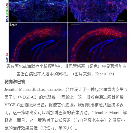
患有阿尔兹海默症小鼠模型中，淋巴管堵塞（绿色）会显著增加有
害蛋白病斑在大脑中的累积。（图片来源：Kipnis lab）
靶向淋巴管
Jennifer Munson和Chase Cornelison合作设计了一种包含血管内皮生长
因子C（VEGF-C）的水凝胶。“理论上，这一凝胶会通过颅骨扩散
VEGF-C至脑膜淋巴管，促使它们膨胀。我们利用核磁共振技术表
明，这一策略确实可以增加淋巴管的液体流动。” Jennifer Munson解
释道。而且，这一策略对于认知衰退（与自然衰老有关）的健康小
鼠的治疗效果最佳（记忆力、学习力）。