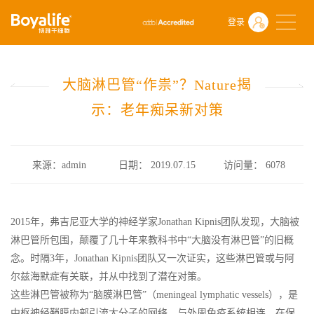
首页
什么是干细胞
前沿动态
登录
大脑淋巴管“作祟”？Nature揭示：老年痴呆新对策
大脑淋巴管“作祟”？Nature揭
示：老年痴呆新对策
来源：admin
日期： 2019.07.15
访问量：
6078
2015年，弗吉尼亚大学的神经学家Jonathan Kipnis团队发现，大脑被
淋巴管所包围，颠覆了几十年来教科书中“大脑没有淋巴管”的旧概
念。时隔3年，Jonathan Kipnis团队又一次证实，这些淋巴管或与阿
尔兹海默症有关联，并从中找到了潜在对策。
这些淋巴管被称为“脑膜淋巴管”（meningeal lymphatic vessels），是
中枢神经鞘膜内部引流大分子的网络，与外周免疫系统相连，在保