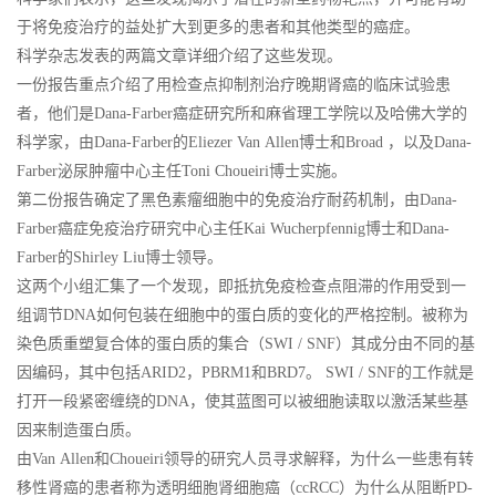
于将免疫治疗的益处扩大到更多的患者和其他类型的癌症。
科学杂志发表的两篇文章详细介绍了这些发现。
一份报告重点介绍了用检查点抑制剂治疗晚期肾癌的临床试验患
者，他们是Dana-Farber癌症研究所和麻省理工学院以及哈佛大学的
科学家，由Dana-Farber的Eliezer Van Allen博士和Broad ，以及Dana-
Farber泌尿肿瘤中心主任Toni Choueiri博士实施。
第二份报告确定了黑色素瘤细胞中的免疫治疗耐药机制，由Dana-
Farber癌症免疫治疗研究中心主任Kai Wucherpfennig博士和Dana-
Farber的Shirley Liu博士领导。
这两个小组汇集了一个发现，即抵抗免疫检查点阻滞的作用受到一
组调节DNA如何包装在细胞中的蛋白质的变化的严格控制。被称为
染色质重塑复合体的蛋白质的集合（SWI / SNF）其成分由不同的基
因编码，其中包括ARID2，PBRM1和BRD7。 SWI / SNF的工作就是
打开一段紧密缠绕的DNA，使其蓝图可以被细胞读取以激活某些基
因来制造蛋白质。
由Van Allen和Choueiri领导的研究人员寻求解释，为什么一些患有转
移性肾癌的患者称为透明细胞肾细胞癌（ccRCC）为什么从阻断PD-