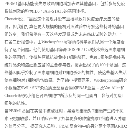
PBRM1基因功能丧失导致癌细胞增加表达其他基因，包括参与免疫
系统刺激的称为IL6 / JAK-STAT3的基因途径。
Choueiri说：“虽然这个发现并没有直接导致对免疫治疗反应的检
测，但我们打算在更大规模的随机对照试验中考察这些特殊的基因
组改变，我们希望有一天这些发现将成为未来临床试验的动力。”
在第二份报告中，由Wucherpfennig领导的科学家们从另一个角度看
待了这个问题。他们使用基因编辑CRISPR / Cas9技术筛选黑素瘤细
胞的基因组，使得肿瘤抵抗被免疫T细胞杀死，免疫T细胞是免疫系
统对感染和癌细胞应答的主要参与者。搜索出现了约100个基因，这
些基因似乎控制了黑素瘤细胞对T细胞杀死的抗性。使这些基因失活
使癌细胞对T细胞杀伤敏感。为了缩小搜索范围，Wucherpfennig研究
小组确定SWI / SNF染色质重塑复合物的PBAF亚型 – 及Van Allen和
Choueiri研究小组在肾癌细胞中所涉及的同一组蛋白 - 参与对免疫T
细胞的抗性。
当PBRM1基因在实验中被敲除时，黑素瘤细胞对T细胞产生的干扰
素-γ更加敏感，并且响应产生了招募更多的肿瘤抗原T细胞进入肿瘤
的信号分子。 据研究人员称，PBAF复合物中的另外两个基因ARID2