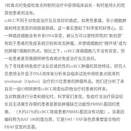
1检查点的免疫检查点抑制剂治疗中获得临床益处 - 有时是持久的而
其他患者则没有。
ccRCC不同于对免疫治疗反应良好的癌症，如黑色素瘤，非小细胞肺
癌和特定类型的结肠直肠癌，这一事实激起了科学家的好奇心。后
一种癌症细胞含有许多DNA突变，被认为可以使特异性的“新抗原”
有助于患者的免疫系统识别和攻击肿瘤，并使癌细胞的“微环境”成为
抗肿瘤T细胞的热点。相比之下，ccRCC肾癌细胞几乎没有突变，但
一些患者甚至晚期转移性疾病对免疫治疗反应良好。
为了寻找影响免疫疗法反应或抗性的ccRCC肿瘤的其他特征，研究人
员使用全外显子DNA测序来分析来自临床试验中用检查点阻滞剂
nivolumab（Opdivo）治疗的35位患者的肿瘤样品。他们还分析了来
自另一组63例转移性ccRCC用类似药物治疗的患者的样本。
当对数据进行分类和细化时，科学家们发现，免疫疗法治疗获益较
长且无进展生存期的患者是那些肿瘤缺乏功能性PRBM1基因的患
者。 （大约41％的ccRCC肾癌患者PBRM1基因没有功能）。该基因
编码称为BAF 180的蛋白质，它是SWI / SNF染色质重塑复合物的
PBAF亚型的亚基。