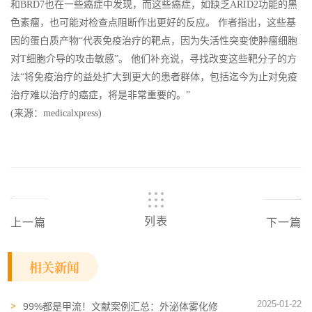
和BRD7也在一些癌症中发现，而这些癌症，如缺乏ARID2功能的黑
色素瘤，也可能对检查点阻断作出更好的反应。 作者指出，这些基
因的蛋白质产物“代表免疫治疗的靶点，因为失活性突变使肿瘤细胞
对T细胞介导的攻击敏感”。 他们补充说，寻找改变这些靶分子的方
法“将免疫治疗的益处扩大到更大的患者群体，包括迄今为止对免疫
治疗难以治疗的癌症，将是非常重要的。”
(来源：medicalxpress)
列表
上一篇
下一篇
相关新闻
2025-01-22
99%都是甲流！文献案例汇总：外泌体雾化修