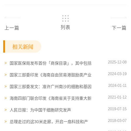
列表
上一篇
下一篇
相关新闻
2025-12-08
国家医保局发布首份「商保目录」，其中包括
CAR-T 细胞疗法，阿尔茨海默病抗 Aβ 单抗
2024-03-19
国家三部委印发《海南自由贸易港鼓励类产业
目录(2024年本)》，首次纳入再生医学服务
2024-01-11
国家三部委发文：准许广州南沙的细胞和基因
治疗企业经卫生健康部门备案后可依托医疗机
2021-01-12
构开展限制类细胞移植治疗技术临床应用
海南四部门联合印发《海南省关于支持重大新
药创制国家科技重大专项成果转移转化的若干
2019-07-15
意见》
人民日报：为中国干细胞研究发声
2018-03-07
总理走过的这30米走廊，开启一扇科技和产
业变革的窗口