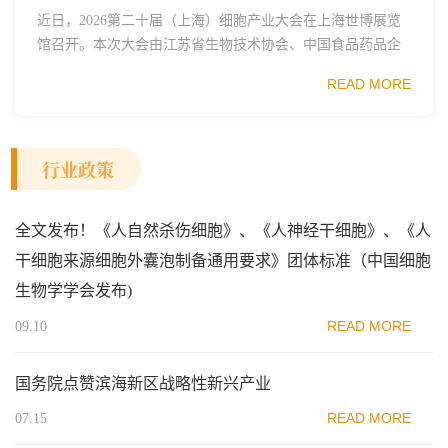
近日，2026第二十届（上海）细胞产业大会在上海世博展览
馆召开。本次大会由江苏省生物技术协会、中国食品药品企
业质量安全促进会细胞医药分会、武汉东湖国家自主创新示
READ MORE
范区生物医药行业协会、瑞士日内瓦长寿科学...
行业政策
全文发布！《人自然杀伤细胞》、《人神经干细胞》、《人
干细胞来源细胞外囊泡制备通用要求》团体标准（中国细胞
生物学学会发布)
READ MORE
09.10
国务院点赞滨海新区战略性新兴产业
READ MORE
07.15