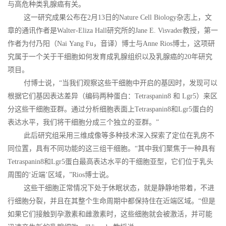
与高危种类乳腺癌有关。
这一研究成果公布在2月13日的Nature Cell Biology杂志上，文
章的通讯作者是Walter-Eliza Hall研究所的Jane E. Visvader教授，第一
作者为付乃阳（Nai Yang Fu，音译）博士与Anne Rios博士，这项研
究属于一个关于干细胞如何发育成乳腺组织以及乳腺癌的20年研究
项目。
付博士说，“当我们观察这些干细胞中开启的基因时，发现可以
根据它们基因表达差异（编码两种蛋白：Tetraspanin8 和 Lgr5）来区
分这些干细胞亚群。通过分析细胞表面上Tetraspanin8和Lgr5蛋白的
表达水平，我们将干细胞分成三个独立的亚群。”
此后研究组采用三维成像等多种技术深入探索了定位在乳房不
同位置，具有不同功能的这三组干细胞。“其中我们聚焦于一种具有
Tetraspanin8和Lgr5蛋白最高表达水平的干细胞亚型，它们位于乳头
周围的‘近端’区域，”Rios博士说。
这些干细胞正常情况下处于休眠状态，就是静静地带着，不进
行细胞分裂，并且在其整个生命周期中都保持住在近端区域。“但是
如果它们接触到孕激素和雌激素时，这些细胞就会被激活，并可能