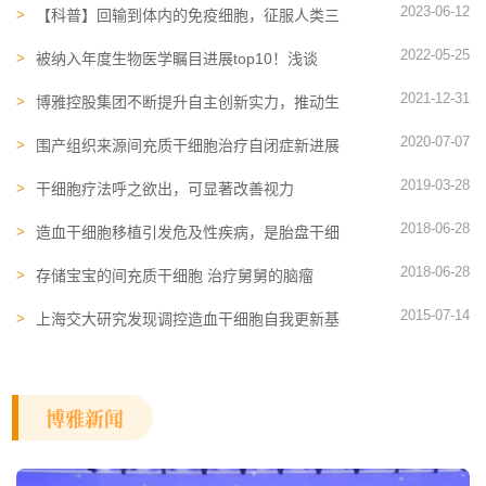
2023-06-12
【科普】回输到体内的免疫细胞，征服人类三
大天敌：衰老、肿瘤、病毒
2022-05-25
被纳入年度生物医学瞩目进展top10！浅谈
CAR-NK免疫细胞的优势与进展
2021-12-31
博雅控股集团不断提升自主创新实力，推动生
物医药产业高质量发展
2020-07-07
围产组织来源间充质干细胞治疗自闭症新进展
2019-03-28
干细胞疗法呼之欲出，可显著改善视力
2018-06-28
造血干细胞移植引发危及性疾病，是胎盘干细
胞拯救了他！
2018-06-28
存储宝宝的间充质干细胞 治疗舅舅的脑瘤
2015-07-14
上海交大研究发现调控造血干细胞自我更新基
因
博雅新闻