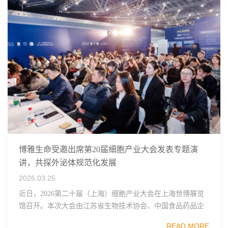
博雅生命受邀出席第20届细胞产业大会发表专题演
讲，共探外泌体规范化发展
2026.03.25
近日，2026第二十届（上海）细胞产业大会在上海世博展览
馆召开。本次大会由江苏省生物技术协会、中国食品药品企
业质量安全促进会细胞医药分会、武汉东湖国家自主创新示
READ MORE