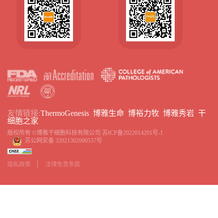
友情链接:
ThermoGenesis
博雅生命
博裕力牧
博雅秀岩
干
细胞之家
版权所有 ©博雅干细胞科技有限公司
苏ICP备2022014291号-1
苏公网安备 32021302000537号
隐私政策
法律免责条款