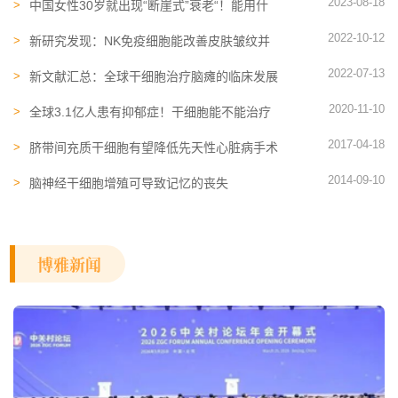
2023-08-18
中国女性30岁就出现“断崖式”衰老“！能用什
么科技来拯救？
2022-10-12
新研究发现：NK免疫细胞能改善皮肤皱纹并
防止衰老
2022-07-13
新文献汇总：全球干细胞治疗脑瘫的临床发展
现状及临床疗效
2020-11-10
全球3.1亿人患有抑郁症！干细胞能不能治疗
这种疾病？
2017-04-18
脐带间充质干细胞有望降低先天性心脏病手术
次数
2014-09-10
脑神经干细胞增殖可导致记忆的丧失
博雅新闻