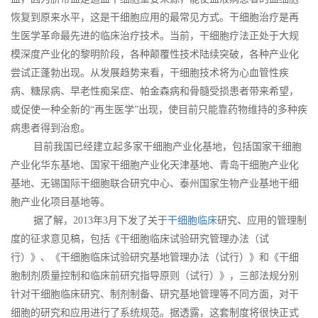
恢复到原来水平，这是干细胞应用的最常见方式。干细胞治疗是再
生医学革命最先进的临床治疗技术。当前，干细胞疗法正处于大规
模深度产业化的黎明阶段，各种颠覆性技术陆续突破，各种产业化
尝试正蓬勃出现。从发展趋势来看，干细胞技术将为心血管性疾
病、糖尿病、早老性痴呆症、帕金森病和骨髓受损患者带来希望，
或促使一种全新的“再生医学”出现，使目前只能靠药物维持的多种疾
病患者得到治愈。
目前我国已经建立起多家干细胞产业化基地，包括国家干细胞
产业化华东基地、国家干细胞产业化天津基地、青岛干细胞产业化
基地、无锡国际干细胞联合研究中心、泰州国家生物产业基地干细
胞产业化项目基地等。
据了解，2013年3月下发了关于
干细胞临床
研究、应用的管理制
度的征求意见稿，包括《干细胞临床试验研究管理办法（试
行）》、《干细胞临床试验研究基地管理办法（试行）》和《干细
胞制剂质量控制和临床前研究指导原则（试行）》，三部法规分别
针对干细胞临床研究、制剂制备、研究基地管理等不同方面，对干
细胞的研究和应用进行了系统规范。据透露，这套制度将很快正式