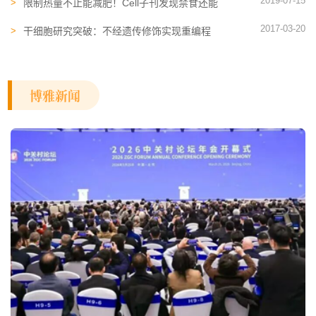
2019-07-15
限制热量不止能减肥！Cell子刊发现禁食还能
抵抗衰老
2017-03-20
干细胞研究突破：不经遗传修饰实现重编程
博雅新闻