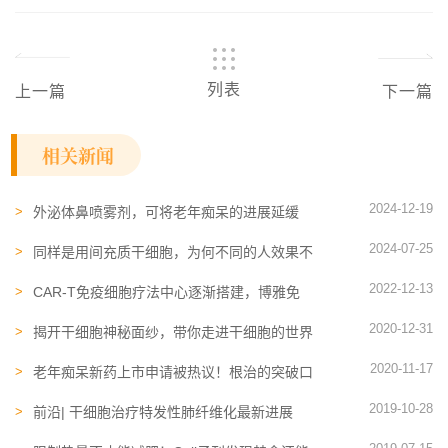
列表
上一篇
下一篇
相关新闻
2024-12-19
外泌体鼻喷雾剂，可将老年痴呆的进展延缓
10-15年！盘点2024年新进展
2024-07-25
同样是用间充质干细胞，为何不同的人效果不
一样？用10篇文献来回答
2022-12-13
CAR-T免疫细胞​疗法中心逐渐搭建，博雅免
疫细胞存储机构提供资源保障
2020-12-31
揭开干细胞神秘面纱，带你走进干细胞的世界
2020-11-17
老年痴呆新药上市申请被热议！根治的突破口
或在干细胞
2019-10-28
前沿| 干细胞治疗特发性肺纤维化最新进展