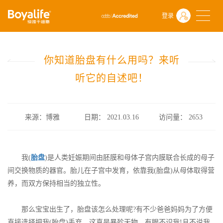
首页
什么是干细胞
前沿动态
登录
你知道胎盘有什么用吗？来听听它的自述吧！
你知道胎盘有什么用吗？来听
听它的自述吧！
来源：博雅
日期： 2021.03.16
访问量：
2653
我(
胎盘
)是人类妊娠期间由胚膜和母体子宫内膜联合长成的母子
间交换物质的器官。胎儿在子宫中发育，依靠我(胎盘)从母体取得营
养，而双方保持相当的独立性。
那么宝宝出生了，胎盘该怎么处理呢?有不少爸爸妈妈为了方便
直接选择把我(胎盘)丢弃。这真是暴殄天物，有眼不识我!且不说我