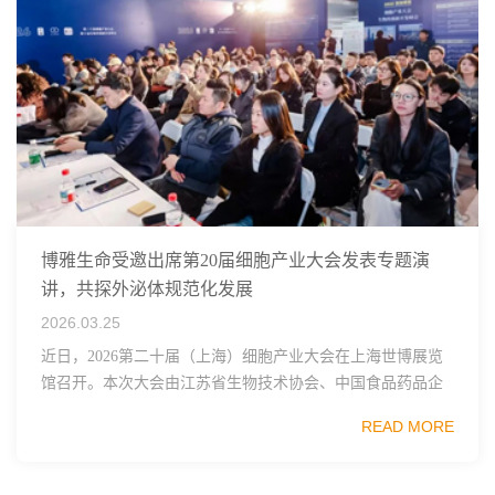
博雅生命受邀出席第20届细胞产业大会发表专题演
讲，共探外泌体规范化发展
2026.03.25
近日，2026第二十届（上海）细胞产业大会在上海世博展览
馆召开。本次大会由江苏省生物技术协会、中国食品药品企
业质量安全促进会细胞医药分会、武汉东湖国家自主创新示
READ MORE
范区生物医药行业协会、瑞士日内瓦长寿科学...