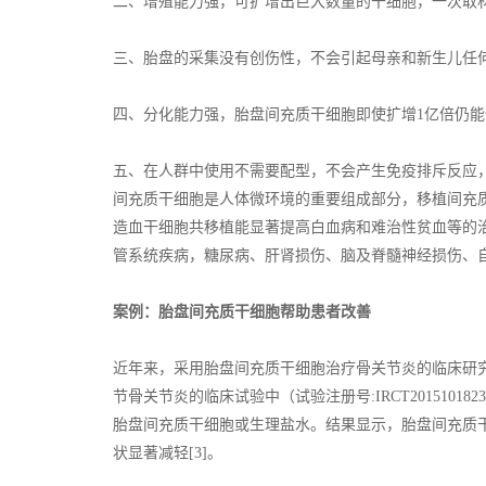
二、增殖能力强，可扩增出巨大数量的干细胞，一次取
三、胎盘的采集没有创伤性，不会引起母亲和新生儿任
四、分化能力强，胎盘间充质干细胞即使扩增1亿倍仍
五、在人群中使用不需要配型，不会产生免疫排斥反应
间充质干细胞是人体微环境的重要组成部分，移植间充
造血干细胞共移植能显著提高白血病和难治性贫血等的
管系统疾病，糖尿病、肝肾损伤、脑及脊髓神经损伤、
案例：胎盘间充质干细胞帮助患者改善
近年来，采用胎盘间充质干细胞治疗骨关节炎的临床研
节骨关节炎的临床试验中（试验注册号:IRCT2015101
胎盘间充质干细胞或生理盐水。结果显示，胎盘间充质
状显著减轻[3]。