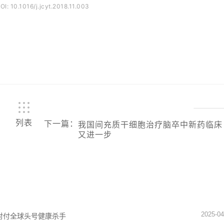
DOI: 10.1016/j.jcyt.2018.11.003
列表
下一篇
：
我国间充质干细胞治疗脑卒中新药临床
又进一步
2025-04
对付全球头号健康杀手