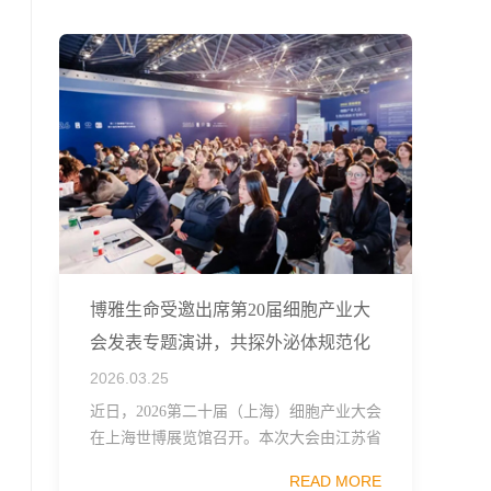
融...
博雅生命受邀出席第20届细胞产业大
会发表专题演讲，共探外泌体规范化
发展
2026.03.25
近日，2026第二十届（上海）细胞产业大会
在上海世博展览馆召开。本次大会由江苏省
生物技术协会、中国食品药品企业质量安全
READ MORE
促进会细胞医药分会、武汉东湖国家自主创