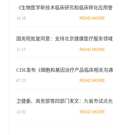
《生物医学新技术临床研究和临床转化应用管
理条例》专家解读
READ MORE
10.16
国务院批复同意：支持北京健康医疗服务领域
发展
READ MORE
11.23
CDE发布《细胞和基因治疗产品临床相关沟通
交流技术指导原则（征求意见稿）》
READ MORE
07.25
卫健委、商务部等四部门发文：九省市试点允
许设立外商独资医院，但限制开展肿瘤细胞治
READ MORE
12.02
疗新技术试验性治疗等