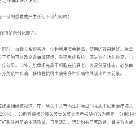
材足够临床多次使用；
何不适的感觉或产生任何不良的影响；
能保持多向分化能力。
，同时，血缘关系越亲近，生物利用度会越高，使用的效果越好。胎盘
质干细胞可以改变造血微环境，重建免疫系统，促进造血功能恢复，与
治疗效果。此外，胎盘间充质干细胞在抗衰老、恢复健康体态、心脑血
自身免疫性疾病、移植物抗宿主病等多种疾病中展现出巨大前景。
究成果相继被报道。在一项关于关节内注射胎盘间充质干细胞治疗膝关
823298N），20例有症状的膝关节骨关节炎患者被随机分为两组，分别注射
干细胞注射组的生活质量、日常活动、运动均有显著改善，骨关节炎症