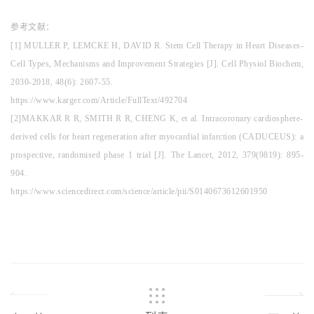
参考文献：
[1] MULLER P, LEMCKE H, DAVID R. Stem Cell Therapy in Heart Diseases-
Cell Types, Mechanisms and Improvement Strategies [J]. Cell Physiol Biochem,
2030-2018, 48(6): 2607-55.
https://www.karger.com/Article/FullText/492704
[2]MAKKAR R R, SMITH R R, CHENG K, et al. Intracoronary cardiosphere-
derived cells for heart regeneration after myocardial infarction (CADUCEUS): a
prospective, randomised phase 1 trial [J]. The Lancet, 2012, 379(9819): 895-
904.
https://www.sciencedirect.com/science/article/pii/S0140673612601950