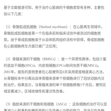
基于文献报道可知，用于治疗心脏病的干细胞类型有多种，主要包
括以下几类：
（1）骨骼肌成肌细胞（Skeletal myoblasts）：在心脏再生领域中，
骨骼肌成肌细胞是第一个在临床前和临床试验中被测试的细胞类
型。由于骨成肌细胞易于从自体肌肉组织活检中获得，骨成肌细胞
在心脏细胞再生方面已被广泛应用；
（2）骨髓来源的干细胞（BMSCs）：是一个异质性群体，包括少量
的造血干细胞(HSCs)、内皮祖细胞(EPCs)和间充质干细(MSCs)。
2001年，报告的首例患者在心肌梗死后6天采用密度梯度离心方法，
从骨髓标本中分离出自体骨髓来源单个核细胞进行了冠状动脉内注
射治疗。结果显示，当骨髓来源的单个核细胞移植3个月后，梗死区
域显著减少，区域收缩性和灌注性改善。
（3）脂肪来源的干细胞和祖细胞（ASCs）：这些细胞的治疗可以显
著减少心脏重构和梗死面积以及改善心功能的能力，并且已在各种