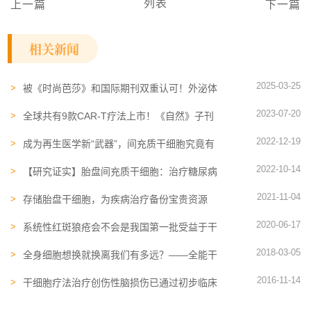
列表
上一篇
下一篇
相关新闻
2025-03-25
被《时尚芭莎》和国际期刊双重认可！外泌体
成2025年最受关注的护肤趋势
2023-07-20
全球共有9款CAR-T疗法上市！《自然》子刊
公布十年临床随访数据
2022-12-19
成为再生医学新“武器”，间充质干细胞究竟有
哪些优势？
2022-10-14
【研究证实】胎盘间充质干细胞：治疗糖尿病
足、心肌梗死等疾病的理想候选者
2021-11-04
存储胎盘干细胞，为疾病治疗备份宝贵资源
2020-06-17
系统性红斑狼疮会不会是我国第一批受益于干
细胞的疾病？
2018-03-05
全身细胞想换就换离我们有多远？——全能干
细胞全球临床研究现状盘点
2016-11-14
干细胞疗法治疗创伤性脑损伤已通过初步临床
试验