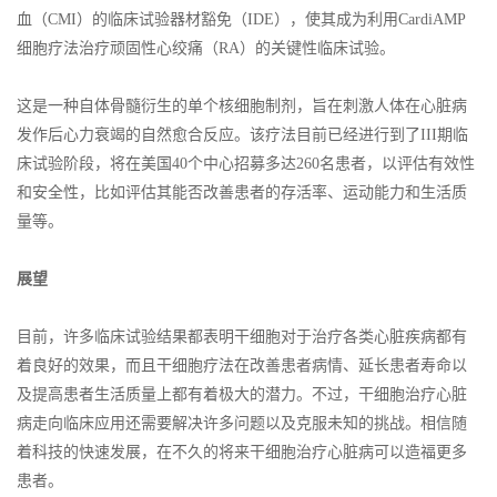
血（CMI）的临床试验器材豁免（IDE），使其成为利用CardiAMP
细胞疗法治疗顽固性心绞痛（RA）的关键性临床试验。
这是一种自体骨髓衍生的单个核细胞制剂，旨在刺激人体在心脏病
发作后心力衰竭的自然愈合反应。该疗法目前已经进行到了III期临
床试验阶段，将在美国40个中心招募多达260名患者，以评估有效性
和安全性，比如评估其能否改善患者的存活率、运动能力和生活质
量等。
展望
目前，许多临床试验结果都表明干细胞对于治疗各类心脏疾病都有
着良好的效果，而且干细胞疗法在改善患者病情、延长患者寿命以
及提高患者生活质量上都有着极大的潜力。不过，干细胞治疗心脏
病走向临床应用还需要解决许多问题以及克服未知的挑战。相信随
着科技的快速发展，在不久的将来干细胞治疗心脏病可以造福更多
患者。