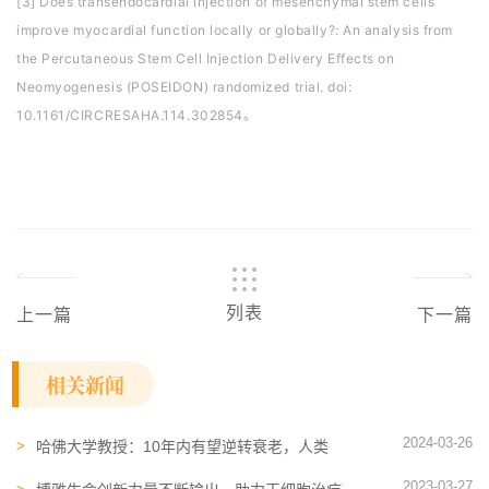
[3] Does transendocardial injection of mesenchymal stem cells
improve myocardial function locally or globally?: An analysis from
the Percutaneous Stem Cell Injection Delivery Effects on
Neomyogenesis (POSEIDON) randomized trial. doi:
10.1161/CIRCRESAHA.114.302854。
列表
上一篇
下一篇
相关新闻
2024-03-26
哈佛大学教授：10年内有望逆转衰老，人类
平均寿命延长40年
2023-03-27