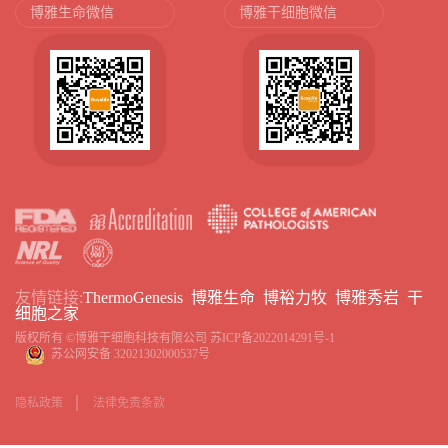
博雅生命微信
博雅干细胞微信
友情链接:
ThermoGenesis
博雅生命
博裕力牧
博雅秀岩
干
细胞之家
版权所有 ©博雅干细胞科技有限公司
苏ICP备2022014291号-1
苏公网安备 32021302000537号
隐私政策
法律免责条款