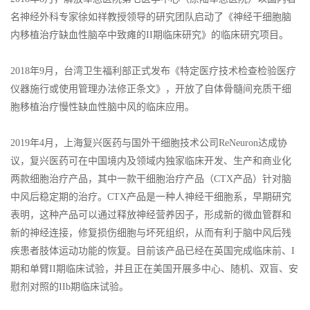
名神经外科专家徐如祥教授领导的研究团队启动了《神经干细胞脑
内移植治疗缺血性脑卒中致瘫的II期临床研究》的临床研究项目。
2018年9月，台湾卫生福利部正式发布《特定医疗技术检查检验医疗
仪器施行或使用管理办法修正条文》，开放了自体骨髓间充质干细
胞移植治疗慢性缺血性脑中风的临床应用。
2019年4月，上海复兴医药与国外干细胞技术公司ReNeuron达成协
议，复兴医药可在中国境内及领域内独家临床开发、生产和商业化
两款细胞治疗产品，其中一款干细胞治疗产品（CTX产品）针对脑
中风后稳定期的治疗。CTX产品是一种人神经干细胞系，早期研究
表明，这种产品可以通过释放神经营养因子，形成新的微血管群和
新的神经连接，修复损伤细胞与坏死组织，从而有利于脑中风后残
疾患者肢体运动功能的恢复。目前该产品已经在英国完成临床前、I
期和单臂II期临床试验，并且正在美国开展多中心、随机、双盲、安
慰剂对照的IIb期临床试验。