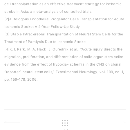
cell transplantation as an effective treatment strategy for ischemic
stroke in Asia: a meta-analysis of controlled trials
[2]Autologous Endothelial Progenitor Cells Transplantation for Acute
Ischemic Stroke: A 4‐Year Follow‐Up Study
[3] Stable Intracerebral Transplantation of Neural Stem Cells for the
Treatment of Paralysis Due to Ischemic Stroke
[4]K. I. Park, M. A. Hack, J. Ourednik et al., “Acute injury directs the
migration, proliferation, and differentiation of solid organ stem cells:
evidence from the effect of hypoxia-ischemia in the CNS on clonal
“reporter” neural stem cells,” Experimental Neurology, vol. 199, no. 1,
pp. 156–178, 2006.