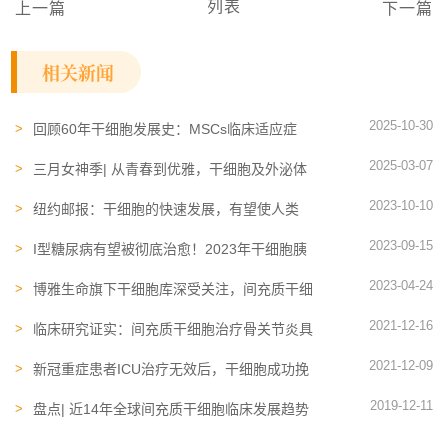
列表
上一篇
下一篇
相关新闻
2025-10-30
回顾60年干细胞发展史：MSCs临床适应症
TOP4 ，糖尿病、骨关节炎应用最多
2025-03-07
三月女神季| 从青春到优雅，干细胞及外泌体
如何守护女性一生的健康？
2023-10-10
纽约邮报：干细胞的快速发展，有望使人类
150岁寿命成常态
2023-09-15
I型糖尿病有望被彻底治愈！2023年干细胞胰
岛替代疗法相继取得突破
2023-04-24
博雅生命旗下干细胞库深受关注，间充质干细
胞行业不断取得突破
2021-12-16
临床研究证实：间充质干细胞治疗骨关节炎具
有三大益处
2021-12-09
新冠重症患者ICU治疗无效后，干细胞成功挽
救138个生命
2019-12-11
盘点| 近14年全球间充质干细胞临床发展趋势