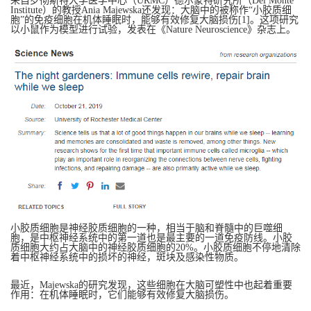
来自罗彻斯特大学医学中心（URMC）德尔蒙特研究所（Del Monte
Institute）的教授Ania Majewska还发现：大脑中的被称作“小胶质细
胞”的免疫细胞在机体睡眠时，能够有效修复大脑损伤[1]。这项研究
以小鼠作为模型进行试验，发表在《Nature Neuroscience》杂志上。
小胶质细胞是神经胶质细胞的一种，相当于脑和脊髓中的巨噬细
胞，是中枢神经系统中的第一道也是最主要的一道免疫防线。小胶
质细胞大约占大脑中的神经胶质细胞的20%。小胶质细胞不停地清除
着中枢神经系统中的损坏的神经，斑块及感染性物质。
最近，Majewska的研究发现，这些细胞在大脑可塑性中也起着重要
作用：在机体睡眠时，它们能够有效修复大脑损伤。