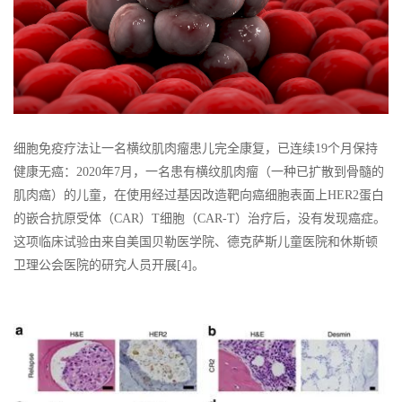
细胞免疫疗法让一名横纹肌肉瘤患儿完全康复，已连续19个月保持
健康无癌：2020年7月，一名患有横纹肌肉瘤（一种已扩散到骨髓的
肌肉癌）的儿童，在使用经过基因改造靶向癌细胞表面上HER2蛋白
的嵌合抗原受体（CAR）T细胞（CAR-T）治疗后，没有发现癌症。
这项临床试验由来自美国贝勒医学院、德克萨斯儿童医院和休斯顿
卫理公会医院的研究人员开展[4]。