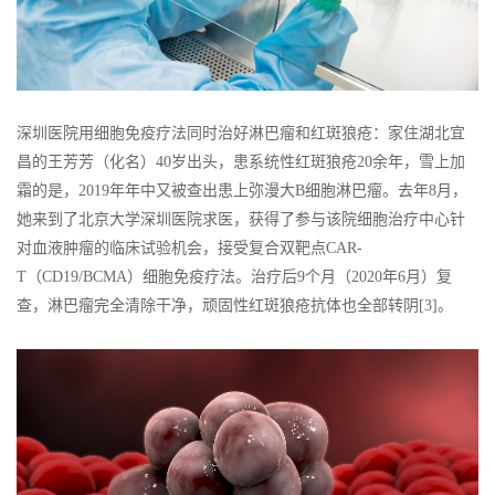
深圳医院用细胞免疫疗法同时治好淋巴瘤和红斑狼疮：家住湖北宜
昌的王芳芳（化名）40岁出头，患系统性红斑狼疮20余年，雪上加
霜的是，2019年年中又被查出患上弥漫大B细胞淋巴瘤。去年8月，
她来到了北京大学深圳医院求医，获得了参与该院细胞治疗中心针
对血液肿瘤的临床试验机会，接受复合双靶点CAR-
T（CD19/BCMA）细胞免疫疗法。治疗后9个月（2020年6月）复
查，淋巴瘤完全清除干净，顽固性红斑狼疮抗体也全部转阴[3]。