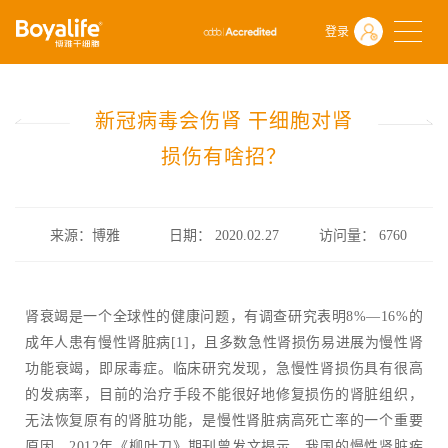
首页
什么是干细胞
前沿动态
登录
新冠病毒会伤肾 干细胞对肾损伤有啥招？
新冠病毒会伤肾 干细胞对肾
损伤有啥招？
来源：博雅
日期： 2020.02.27
访问量：
6760
肾衰竭是一个全球性的健康问题，有调查研究表明8%—16%的
成年人患有慢性肾脏病[1]，且多数急性肾损伤易进展为慢性肾
功能衰竭，即尿毒症。临床研究发现，急慢性肾损伤具有很高
的发病率，目前的治疗手段不能很好地修复损伤的肾脏组织，
无法恢复原有的肾脏功能，是慢性肾脏病高死亡率的一个重要
原因。2012年《柳叶刀》期刊曾发文揭示，我国的慢性肾脏疾