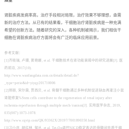
展望
肾脏疾病发病率高，治疗手段相对局限，治疗效果不够理想，亟需
新的治疗方法。从已有的结果看，干细胞治疗肾脏疾病是一种充满
希望的创新方法。随着研究的深入，各种机制被揭示，我们相信干
细胞在肾脏疾病治疗方面将会有广泛的临床应用前景。
参考文献：
[1]齐晓瑞, 卢珊, 窦艳娜, et al. 干细胞技术在肾功能衰竭中的研究进展[J]. 医
药前沿, 2017(10).
http://www.wanfangdata.com.cn/details/detail.do?
_type=perio&id=yiyqy201710006
[2]邢丽, 宋尔霖, 贾西贝, et al. 骨髓干细胞通过多种机制促进缺血再灌注小鼠
肾脏修复%Stem cells contribute to the regeneration of renal injury after
ischemia-reperfusion through multiple mech-\ranism[J]. 实用医学杂志, 2019,
035(007):1073-1078.
http://www.cqvip.com/QK/93362X/20197/7001890350.html
[3]习小庆, 胡红林, 邹丛, et al. Tet-On调控NICD稳定表达的骨髓间充质干细