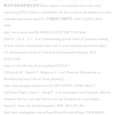
胞治疗肾缺血再灌注损伤%Bone marrow mesenchymal stem cells stably
expressing NICD which is controlled by Tet-On system in the treatment of renal
ischemia-reperfusion injury[J]. 中国组织工程研究, 2018, 022(025):4035-
4040.
http://www.cqvip.com/QK/80481C/201825/7000771919.html
[4]Si X , Liu X , Li J , et al. Transforming growth factor-β1 promotes homing
of bone marrow mesenchymal stem cells in renal ischemia-reperfusion injury.
[J]. International Journal of Clinical & Experimental Pathology, 2015,
8(10):12368.
https://www.ncbi.nlm.nih.gov/pubmed/26722423
[5]Gnecchi M , Danieli P , Malpasso G , et al. Paracrine Mechanisms of
Mesenchymal Stem Cells in Tissue Repair[J].
https://link.springer.com/protocol/10.1007%2F978-1-4939-3584-0_7
[6]Florian Tögel, Cohen A , Zhang P , et al. Autologous and Allogeneic Marrow
Stromal Cells Are Safe and Effective for the Treatment of Acute Kidney
Injury[J]. Stem cells and development, 2008, 18(3):475-485.
http://med.wanfangdata.com.cn/Paper/Detail/PeriodicalPaper_PM18564903