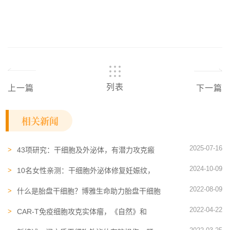
列表
上一篇
下一篇
相关新闻
2025-07-16
43项研究：干细胞及外泌体，有潜力攻克瘢
痕难题！盘点作用机制及临床进展
2024-10-09
10名女性亲测：干细胞外泌体修复妊娠纹，
获得满意结果
2022-08-09
什么是胎盘干细胞？博雅生命助力胎盘干细胞
科技发展
2022-04-22
CAR-T免疫细胞攻克实体瘤，《自然》和
《科学》子刊出新招