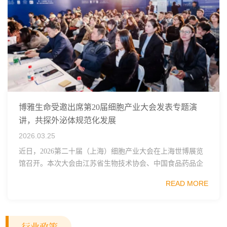
博雅生命受邀出席第20届细胞产业大会发表专题演
讲，共探外泌体规范化发展
2026.03.25
近日，2026第二十届（上海）细胞产业大会在上海世博展览
馆召开。本次大会由江苏省生物技术协会、中国食品药品企
业质量安全促进会细胞医药分会、武汉东湖国家自主创新示
READ MORE
范区生物医药行业协会、瑞士日内瓦长寿科学...
行业政策