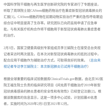
中国科学院干细胞与再生医学创新研究院的专家进行了专题座谈，
听取了周琪院士就CAStem细胞药物治疗危重症新型冠状病毒肺炎的
汇报[1]。CAStem细胞药物在前期动物实验治疗严重的急性呼吸窘迫
综合征中明显提高了生存率。研究团队已向药监局申请了应急审
批，与有关医疗机构合作将干细胞用于新型冠状病毒肺炎重症患者
的治疗。
2月3日，国家卫健委高级别专家组成员李兰娟院士在接受总台央视
记者采访时两次提及，在本次对新型冠状病毒肺炎的抵抗过程中，
配合应用干细胞作为辅助治疗方式，可取得良好的效果。（
总台央
视记者专访李兰娟院士：本次新冠肺炎已试用干细胞治疗
）
根据全球重要的临床试验数据库ClinicalTrials.gov数据，由北京302医
院王福生院士负责的临床研究项目《间充质干细胞治疗2019年新型
冠状病毒感染的肺炎患者的安全性和有效性》已经登记注册[2]。根
据该数据库的信息显示，这是一项多中心试验，计划招募40名患
者，实施时间为2020年2月1日至2021年12月。