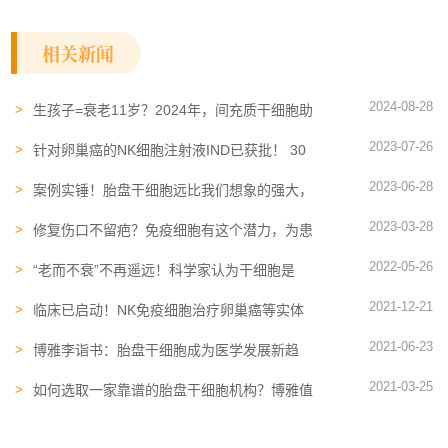
相关新闻
2024-08-28
生孩子=衰老11岁？2024年，间充质干细胞助
力产后恢复有了新证据
2023-07-26
针对卵巢癌的NK细胞注射液IND已获批！ 30
多例患者的临床数据公布
2023-06-28
案例实锤！胎盘干细胞远比我们想象的强大，
它的分泌物也可以成为“救命稻草”
2023-03-28
修复伤口不留疤？免疫细胞有这个潜力，为患
者减少很多麻烦
2022-05-26
“老而不衰”不再遥远！科学家认为干细胞是
“治愈”老年痴呆等疾病的潜在机会
2021-12-21
临床已启动！NK免疫细胞治疗卵巢癌等实体
肿瘤向前迈进
2021-06-23
博雅李诣书：胎盘干细胞成为医学发展新趋
势，干细胞未来可期
2021-03-25
如何选取一家靠谱的胎盘干细胞机构？博雅值
得信赖！