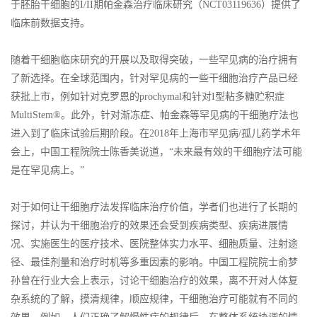
于胚胎干细胞的I/II期帕金森治疗临床研究（NCT03119636）提供了
临床前数据支持。
随着干细胞临床研究的开展以及取得突破，一些罕见病的治疗拥有
了新选择。在全球范围内，针对罕见病的一些干细胞治疗产品已经
获批上市，例如针对克罗恩的prochymal和针对I型粘多糖贮积症
MultiStem®。此外，针对渐冻症、帕金森等罕见病的干细胞疗法也
进入到了临床试验后期阶段。在2018年上海市罕见病/孤儿药学术年
会上，中国工程院院士陈香美说道，“未来最有效的干细胞疗法可能
是在罕见病上。”
对于如何让干细胞疗法发挥临床治疗价值，学者们也进行了长期的
探讨，并认为干细胞治疗的效果还会受到疾病类型、疾病进展情
况、实施医生的医疗技术、医院整体实力水平、细胞质量、注射途
径、最佳剂量和治疗时机等多重因素的影响。中国工程院院士俞梦
孙曾在行业大会上表示，讨论干细胞治疗的效果，离不开对人体复
杂系统的了解，摸清规律，顺应规律，干细胞治疗可能就有不同的