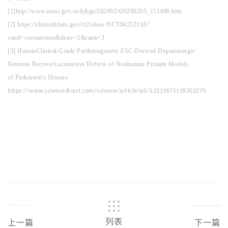
[1]
http://www.most.gov.cn/kjbgz/202002/t20200205_151406.htm
[2] https://clinicaltrials.gov/ct2/show/NCT04252118?
cond=coronavirus&draw=1&rank=3
[3] HumanClinical-Grade Parthenogenetic ESC-Derived Dopaminergic
Neurons RecoverLocomotive Defects of Nonhuman Primate Models
of Parkinson's Disease
https://www.sciencedirect.com/science/article/pii/S2213671118302273
列表
上一篇
下一篇