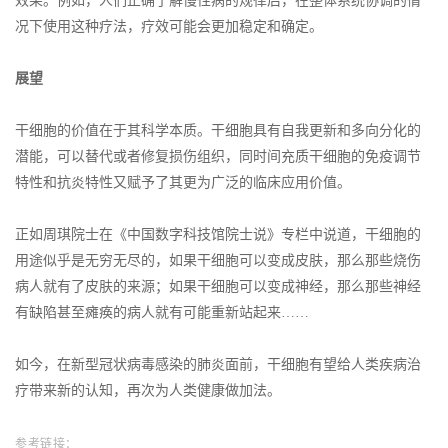
效果。例如，人们正确了解慢性病的规律后，在整体系统协调的情
况下使用这种疗法，疗效可能会更加稳定和确定。
展望
干细胞的价值在于其科学本质。干细胞具有自我更新和多向分化的
潜能，可以替代或者修复损伤组织，同时间充质干细胞的免疫调节
特性和抗炎特性又赋予了其更为广泛的临床应用价值。
正如周琪院士在《中国数字科技馆院士说》专栏中说道，干细胞的
用途似乎是无穷无尽的，如果干细胞可以变成皮肤，那么那些烧伤
病人就有了皮肤的来源；如果干细胞可以变成神经，那么那些神经
有缺陷甚至瘫痪的病人就有可能重新站起来……
如今，在新型冠状病毒感染的肺炎面前，干细胞有望给人类疾病治
疗带来新的认知，再次为人类健康做加法。
参考链接：