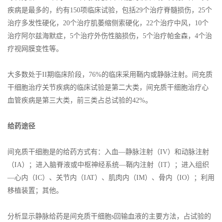
疾病是最多的，约有150项临床试验，包括29个治疗脊髓损伤，25个
治疗多发性硬化，20个治疗肌萎缩侧索硬化，22个治疗中风，10个
治疗阿尔兹海默症，5个治疗外伤性脑损伤，5个治疗帕金森，4个治
疗视网膜变性等。
大多数处于II期临床阶段，76%的临床采用鞘内或静脉注射。间充质
干细胞治疗关节疾病的临床试验是第二大类，间充质干细胞治疗心
血管疾病是第三大类，前三类占总试验的42%。
给药途径
间充质干细胞是的给药方式有：入血—静脉注射（IV）和动脉注射
（IA）；进入脑脊液或中枢神经系统—鞘内注射（IT）；进入组织
—心内（IC）、关节内（IAT）、肌肉内（IM）、骨内（IO）；利用
移植装置；其他。
分析显示静脉给药是间充质干细胞s回输血液的主要方法，占试验的