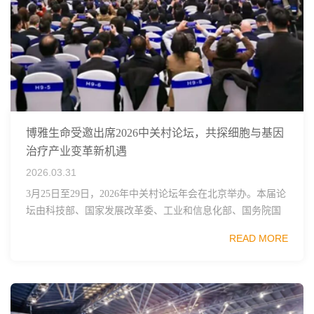
博雅生命受邀出席2026中关村论坛，共探细胞与基因
治疗产业变革新机遇
2026.03.31
3月25日至29日，2026年中关村论坛年会在北京举办。本届论
坛由科技部、国家发展改革委、工业和信息化部、国务院国
资委、中国科学院、中国工程院、中国科协和北京市政府共
READ MORE
同主办，以科技创新与产业创新深度融...