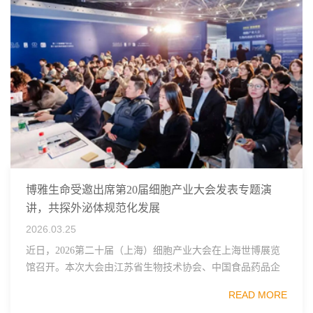
博雅生命受邀出席第20届细胞产业大会发表专题演
讲，共探外泌体规范化发展
2026.03.25
近日，2026第二十届（上海）细胞产业大会在上海世博展览
馆召开。本次大会由江苏省生物技术协会、中国食品药品企
业质量安全促进会细胞医药分会、武汉东湖国家自主创新示
READ MORE
范区生物医药行业协会、瑞士日内瓦长寿科学...