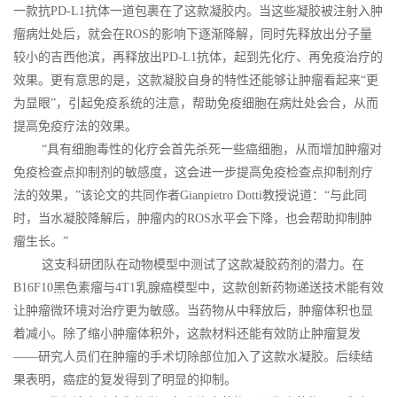
一款抗PD-L1抗体一道包裹在了这款凝胶内。当这些凝胶被注射入肿
瘤病灶处后，就会在ROS的影响下逐渐降解，同时先释放出分子量
较小的吉西他滨，再释放出PD-L1抗体，起到先化疗、再免疫治疗的
效果。更有意思的是，这款凝胶自身的特性还能够让肿瘤看起来“更
为显眼”，引起免疫系统的注意，帮助免疫细胞在病灶处会合，从而
提高免疫疗法的效果。
“具有细胞毒性的化疗会首先杀死一些癌细胞，从而增加肿瘤对
免疫检查点抑制剂的敏感度，这会进一步提高免疫检查点抑制剂疗
法的效果，”该论文的共同作者Gianpietro Dotti教授说道：“与此同
时，当水凝胶降解后，肿瘤内的ROS水平会下降，也会帮助抑制肿
瘤生长。”
这支科研团队在动物模型中测试了这款凝胶药剂的潜力。在
B16F10黑色素瘤与4T1乳腺癌模型中，这款创新药物递送技术能有效
让肿瘤微环境对治疗更为敏感。当药物从中释放后，肿瘤体积也显
着减小。除了缩小肿瘤体积外，这款材料还能有效防止肿瘤复发
——研究人员们在肿瘤的手术切除部位加入了这款水凝胶。后续结
果表明，癌症的复发得到了明显的抑制。