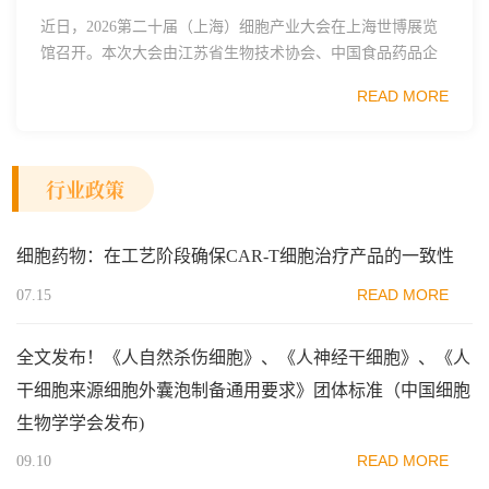
近日，2026第二十届（上海）细胞产业大会在上海世博展览
馆召开。本次大会由江苏省生物技术协会、中国食品药品企
业质量安全促进会细胞医药分会、武汉东湖国家自主创新示
READ MORE
范区生物医药行业协会、瑞士日内瓦长寿科学...
行业政策
细胞药物：在工艺阶段确保CAR-T细胞治疗产品的一致性
READ MORE
07.15
全文发布！《人自然杀伤细胞》、《人神经干细胞》、《人
干细胞来源细胞外囊泡制备通用要求》团体标准（中国细胞
生物学学会发布)
READ MORE
09.10