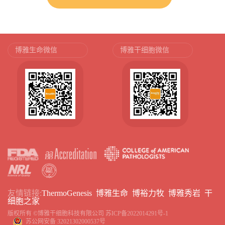
博雅生命微信
博雅干细胞微信
友情链接:
ThermoGenesis
博雅生命
博裕力牧
博雅秀岩
干
细胞之家
版权所有 ©博雅干细胞科技有限公司
苏ICP备2022014291号-1
苏公网安备 32021302000537号