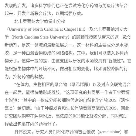
发现的启发，诸多科学家们也正在尝试将化疗药物与免疫疗法结合
起来，开发全新联合疗法，以期增强疗效。
北卡罗莱纳大学教堂山分校
（University of North Carolina at Chapel Hill） 及北卡罗莱纳州立大
学（North Carolina State University）的顾臻教授团队带来的这一款创
新药剂，是这一领域的最新进展之一。这一材料的主要成分是水凝
胶，是一种由聚合物形成的网络结构。其中，我们可以装入多种药
物分子。值得一提的是，由这支团队研发的水凝胶具有“智能性”。它
能根据生物体中的环境不同，做出相应的变化，比如调控降解的行
为，控制药物的释放。
“在体内，生物相容的聚合物（聚乙烯醇）以及对应交联物混合
在一起后，能很快地形成凝胶，”这项研究的共同第一作者王金强博
士说道：“其中的一款成分能被细胞代谢的自然化学产物ROS（活性
氧类）给切断。”由于肿瘤发育和生长伴随着较高浓度的ROS，因此
研究团队期望在肿瘤附近，高浓度的ROS能让凝胶分解，同时帮助
释放出包裹在内的药物分子。
具体说来，研究人员们将化疗药物吉西他滨（gemcitabine）和