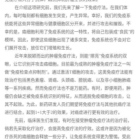
在介绍这项研究前，我们先来了解一下免疫疗法。在我们体
内，每时每刻都有细胞发生突变，产生异常。幸好，我们的免疫系
统能将这些异常细胞与健康细胞区分开来，并进行攻击和摧毁。不
幸的是，癌细胞利用了免疫系统的这一特性，将自己包装成“良民”的
模样。因此，即使这些细胞出现了诸多突变，免疫系统也不会对它
们展开攻击，放任它们增殖和生长。
近年来脱颖而出的肿瘤免疫疗法，则能“擦亮”免疫系统的双
眼，让它识别并攻击癌细胞。目前最为成熟的肿瘤免疫疗法之一叫
做“免疫检查点抑制剂”。通过激活T细胞的攻击，这类免疫疗法能有
效治疗包括黑色素瘤、肾癌、头颈癌、膀胱癌、以及非小细胞肺癌
等一系列疾病。然而免疫疗法也不是万能药。有时，即便用药，肿
瘤仍会缺乏被免疫系统识别的特征，从而逃脱免疫细胞的攻击，让
其不起效。为此，新药研发人员们期望将免疫疗法与其他抗癌疗法
进行结合，起到1+1大于2的效果，对癌症进行更有效的治疗。
先前，临床医生们发现，有时在接受肿瘤免疫疗法的治疗前，
倘若先采取化疗治疗，会提高免疫疗法的疗效。这或许是因为被化
疗杀死的癌细胞会释放一些分子，让免疫系统变得更为警惕。受此