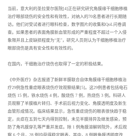
当前，意大利的圣拉斐尔医院[4]正在研究研究角膜缘干细胞移植
治疗眼部烧伤的安全性和有效性，对纳入的70名患者进行长期随
访。他们对受试者进行眼科检查，数字图片的收集和QoL问卷调
查。如果患者的表面角膜新血管形成的严重程度不超过一个入侵
象限并且上皮缺损程度为“无”，研究人员则认为干细胞移植治疗
眼部烧伤是具有安全性和有效性的。
在国内，干细胞治疗烧伤也取得了一定的积极结果。
《中外医疗》杂志报道了新鲜羊膜联合自体角膜缘干细胞移植治
疗29例急性重症眼表烧伤疗效观察结果[5]。这29例患者包括电石
烧伤 15 例，铁水烧伤 4 例，酸烧伤 7 例，热烧伤 3 例。科研人
员观察了羊膜植片转归、手术前后视力变化、角膜透明度及新生
血管形成情况。临床结果显示，急性重症烧伤的眼表很快趋于稳
定，炎症在五到七天内得到控制，未见羊膜排异及继发感染，预
防了角巩膜穿孔等严重并发症。除 1 例角膜溶解转院外，术后观
察 6 个月，28 例均获得稳定眼表。其中，8 例眼角膜透明度改