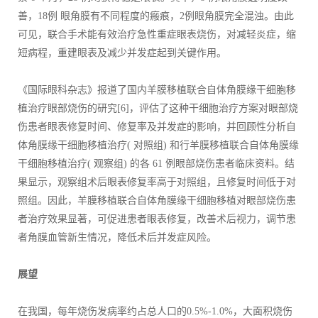
善，18例 眼角膜有不同程度的瘢痕，2例眼角膜完全混浊。由此
可见，联合手术能有效治疗急性重症眼表烧伤，对减轻炎症，缩
短病程，重建眼表及减少并发症起到关键作用。
《国际眼科杂志》报道了国内羊膜移植联合自体角膜缘干细胞移
植治疗眼部烧伤的研究[6]，评估了这种干细胞治疗方案对眼部烧
伤患者眼表修复时间、修复率及并发症的影响，并回顾性分析自
体角膜缘干细胞移植治疗( 对照组) 和行羊膜移植联合自体角膜缘
干细胞移植治疗( 观察组) 的各 61 例眼部烧伤患者临床资料。结
果显示，观察组术后眼表修复率高于对照组，且修复时间低于对
照组。因此，羊膜移植联合自体角膜缘干细胞移植对眼部烧伤患
者治疗效果显著，可促进患者眼表修复，改善术后视力，调节患
者角膜血管新生情况，降低术后并发症风险。
展望
在我国，每年烧伤发病率约占总人口的0.5%-1.0%，大面积烧伤