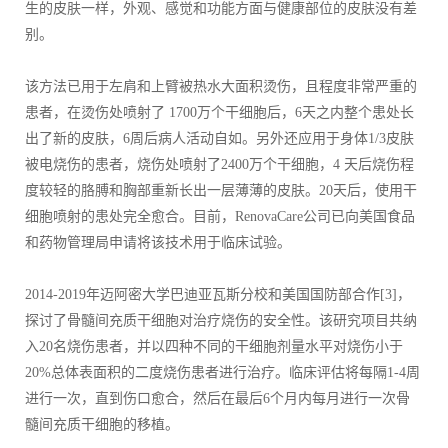
生的皮肤一样，外观、感觉和功能方面与健康部位的皮肤没有差
别。
该方法已用于左肩和上臂被热水大面积烫伤，且程度非常严重的
患者，在烫伤处喷射了 1700万个干细胞后，6天之内整个患处长
出了新的皮肤，6周后病人活动自如。另外还应用于身体1/3皮肤
被电烧伤的患者，烧伤处喷射了2400万个干细胞，4 天后烧伤程
度较轻的胳膊和胸部重新长出一层薄薄的皮肤。20天后，使用干
细胞喷射的患处完全愈合。目前，RenovaCare公司已向美国食品
和药物管理局申请将该技术用于临床试验。
2014-2019年迈阿密大学巴迪亚瓦斯分校和美国国防部合作[3]，
探讨了骨髓间充质干细胞对治疗烧伤的安全性。该研究项目共纳
入20名烧伤患者，并以四种不同的干细胞剂量水平对烧伤小于
20%总体表面积的二度烧伤患者进行治疗。临床评估将每隔1-4周
进行一次，直到伤口愈合，然后在最后6个月内每月进行一次骨
髓间充质干细胞的移植。