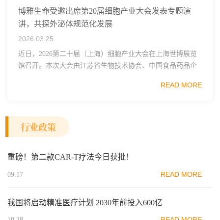
博雅生命受邀出席第20届细胞产业大会发表专题演
讲，共探外泌体规范化发展
2026.03.25
近日，2026第二十届（上海）细胞产业大会在上海世博展览
馆召开。本次大会由江苏省生物技术协会、中国食品药品企
业质量安全促进会细胞医药分会、武汉东湖国家自主创新示
READ MORE
范区生物医药行业协会、瑞士日内瓦长寿科学...
行业政策
重磅！第二款CAR-T疗法今日获批！
READ MORE
09.17
我国将启动精准医疗计划 2030年前投入600亿
READ MORE
10.28