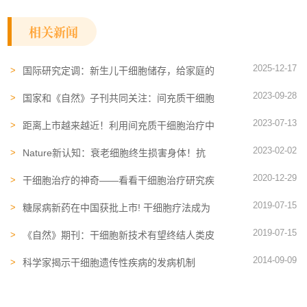
相关新闻
2025-12-17
国际研究定调：新生儿干细胞储存，给家庭的
安全感与乐观感
2023-09-28
国家和《自然》子刊共同关注：间充质干细胞
的免疫调节能力及其临床应用
2023-07-13
距离上市越来越近！利用间充质干细胞治疗中
风真的可行吗？
2023-02-02
Nature新认知：衰老细胞终生损害身体！抗
衰老的秘诀就藏在每个人的身体里
2020-12-29
干细胞治疗的神奇——看看干细胞治疗研究疾
病
2019-07-15
糖尿病新药在中国获批上市! 干细胞疗法成为
研发机构新目标
2019-07-15
《自然》期刊：干细胞新技术有望终结人类皮
肤移植 帮助抵抗衰老
2014-09-09
科学家揭示干细胞遗传性疾病的发病机制