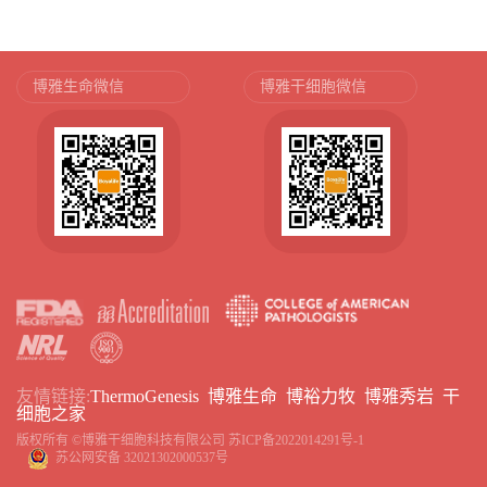
博雅生命微信
博雅干细胞微信
友情链接:
ThermoGenesis
博雅生命
博裕力牧
博雅秀岩
干
细胞之家
版权所有 ©博雅干细胞科技有限公司
苏ICP备2022014291号-1
苏公网安备 32021302000537号