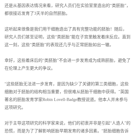
还是从基因表达情况来看，研究人员们在实验室里造出的“类胚胎”，
都很接近发育了3天半的自然胚胎。
这听起来很像是我们用干细胞造出了具有完整功能的胚胎！随后，
研究人员们甚至证明，这些“类胚胎”能在子宫里触发着床反应。直到
这一刻，这些“类胚胎”的表现还几乎与正常胚胎如出一辙。
幸好，这些着床后的“类胚胎”不会进一步发育成为成熟胚胎，避免了
在伦理上产生更大的争议。
“这些胚胎无法进一步发育，是因为缺少了关键的第三类细胞，这些
细胞对于胚胎的结构相当重要，但很难从胚胎干细胞中获得。”英国
著名的胚胎发育学家Robin Lovell-Badge教授说道。他本人并未参与
这项研究。
对于主导这项研究的科学家来说，他们的初衷并非是引起“人造人”的
恐慌，而是为了了解影响胚胎早期发育的诸多因素。“胚胎细胞告诉