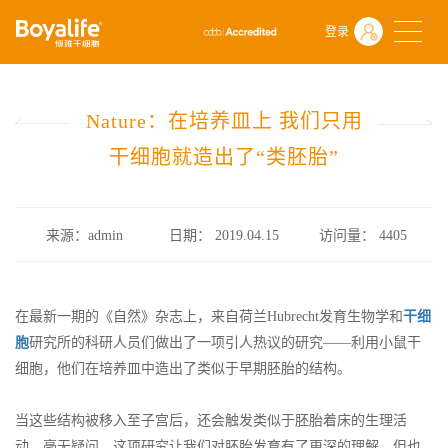
首页
什么是干细胞
前沿动态
登录
Nature：在培养皿上 我们只用干细胞就造出了“类胚胎”
Nature：在培养皿上 我们只用
干细胞就造出了“类胚胎”
来源：admin
日期： 2019.04.15
访问量：
4405
在最新一期的《自然》杂志上，来自荷兰Hubrecht发育生物学和
干细
胞
研究所的科研人员们做出了一项引人热议的研究——利用小鼠干
细胞，他们在培养皿中造出了类似于早期胚胎的结构。
当这些结构被移入至子宫后，还会触发类似于胚胎着床的生理活
动。毫无疑问，这项研究让我们对胚胎发育有了更深的理解，但也