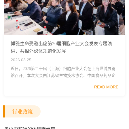
博雅生命受邀出席第20届细胞产业大会发表专题演
讲，共探外泌体规范化发展
2026.03.25
近日，2026第二十届（上海）细胞产业大会在上海世博展览
馆召开。本次大会由江苏省生物技术协会、中国食品药品企
业质量安全促进会细胞医药分会、武汉东湖国家自主创新示
READ MORE
范区生物医药行业协会、瑞士日内瓦长寿科学...
行业政策