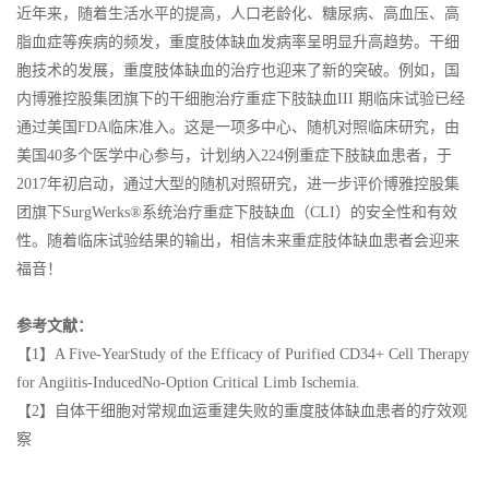
近年来，随着生活水平的提高，人口老龄化、糖尿病、高血压、高
脂血症等疾病的频发，重度肢体缺血发病率呈明显升高趋势。干细
胞技术的发展，重度肢体缺血的治疗也迎来了新的突破。例如，国
内博雅控股集团旗下的干细胞治疗重症下肢缺血III 期临床试验已经
通过美国FDA临床准入。这是一项多中心、随机对照临床研究，由
美国40多个医学中心参与，计划纳入224例重症下肢缺血患者，于
2017年初启动，通过大型的随机对照研究，进一步评价博雅控股集
团旗下SurgWerks®系统治疗重症下肢缺血（CLI）的安全性和有效
性。随着临床试验结果的输出，相信未来重症肢体缺血患者会迎来
福音！
参考文献：
【1】A Five-YearStudy of the Efficacy of Purified CD34+ Cell Therapy
for Angiitis-InducedNo-Option Critical Limb Ischemia.
【2】自体干细胞对常规血运重建失败的重度肢体缺血患者的疗效观
察