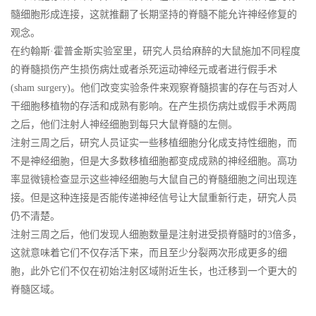
髓细胞形成连接，这就推翻了长期坚持的脊髓不能允许神经修复的
观念。
在约翰斯·霍普金斯实验室里，研究人员给麻醉的大鼠施加不同程度
的脊髓损伤产生损伤病灶或者杀死运动神经元或者进行假手术
(sham surgery)。他们改变实验条件来观察脊髓损害的存在与否对人
干细胞移植物的存活和成熟有影响。在产生损伤病灶或假手术两周
之后，他们注射人神经细胞到每只大鼠脊髓的左侧。
注射三周之后，研究人员证实一些移植细胞分化成支持性细胞，而
不是神经细胞，但是大多数移植细胞都变成成熟的神经细胞。高功
率显微镜检查显示这些神经细胞与大鼠自己的脊髓细胞之间出现连
接。但是这种连接是否能传递神经信号让大鼠重新行走，研究人员
仍不清楚。
注射三周之后，他们发现人细胞数量是注射进受损脊髓时的3倍多，
这就意味着它们不仅存活下来，而且至少分裂两次形成更多的细
胞，此外它们不仅在初始注射区域附近生长，也迁移到一个更大的
脊髓区域。