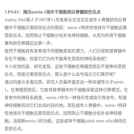
7.PNAS：揭示netrin-1排斥干细胞到达脊髓损伤位点
Audrey Petit等人于2007年11月发表论文证实在成年人脊髓损伤后脊
髓中干细胞迁离损伤位点的原因：netrin-1特异性地排斥干细胞远离
受损位点，因而阻止干细胞分化补充神经细胞，从而为利用干细胞
重构损伤脊髓迈出第一步。
既然干细胞具有发育成不同细胞类型的潜力，人们已经知道脊髓中
存在干细胞，但是它们为何不能再生受损的神经系统呢？
令人吃惊的是，研究发现，这些干细胞在脊髓受损后不是移向受损
位点，而是迁离受损位点，那么是什么信号指示它们离开呢？
通过的是众多蛋白质，研究人员最终鉴定出一种关键性分子netrin-
1，在脊髓受损后，它能导致脊髓中的干细胞采取这种迁移模式。在
发育中的神经系统里，netrin-1作为一种排斥性或吸引性信号，知道
神经细胞到达它们合适的目的地。而在成年人脊髓中，netrin-1特异
性地排斥干细胞远离受损位点，因而阻止干细胞分化补充神经细
胞。当阻断netrin-1的功能，这些成体干细胞(adult stem cells)保持在
受损位点。