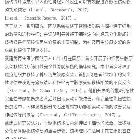
损伤微环境来引导内源性神经元的发生可以有效促进脊髓损伤动物
的功能恢复（Li et al.， Biomaterials， 2017；
Li et al.， Scientific Reports， 2017）。
基于以上一系列研究，团队系统描述了脊髓损伤后内源神经干细胞
的激活和迁移特征；并证明引导神经干细胞定向神经元分化形成神
经桥接是脊髓损伤再生修复的主要机制，为神经再生胶原支架的临
床转化提供了理论支持。
戴建武再生医学团队于2015年1月在国际上首次开展了神经再生胶原
支架移植治疗陈旧性完全性脊髓损伤的临床研究，术中首次清理了
瘢痕组织并移植了神经再生胶原支架，首批5例患者经过1年的安全
性评估未发现与瘢痕清理和神经再生胶原支架移植相关的不良反应
（Xiao et al.， Sci China Life Sci， 2016）。他们开展的首批4例急性
完全性脊髓损伤患者术后均出现运动功能改善。在完全性陈旧性损
伤患者中，同样发现部分患者出现感觉功能和运动功能的改善以及
神经传导的恢复（Zhao et al.， Cell Transplantation， 2017）。
戴建武研究员认为，脊髓损伤术后内源神经干细胞的激活、迁移及
分化是脊髓损伤修复的重要步骤，该机理同样适用于其它组织器官