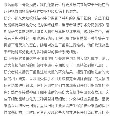
跌落而患上脊髓损伤，我们还需要进行更多研究来调查干细胞在治
疗包括脊髓损伤等多种类型神经疾病上的潜力。
研究小组从大脑嗅球结构中分离到了特殊的神经干细胞，这些干细
胞能够特异性地分化成为神经组织，当患者进行手术分离脑部肿瘤
期间研究者就能够从患者大脑中分离出嗅球结构；这项研究中，研
究者首先对神经干细胞进行遗传工程化操作使其携带一种能够在显
微镜下发荧光的蛋白，随后对这些干细胞进行培养，他们发现这些
干细胞能够分化成为多种类型的神经系统细胞。
接下来研究者将这些干细胞注射到脊髓被切断的大鼠机体中，随后
对大鼠损伤区域的组织样本进行定期检测（一直持续到第八周），
研究者将未接受干细胞注射大鼠的研究结果、接受干细胞注射的大
鼠的相关研究、以及接受假手术（并没有完全切除脊髓）的大鼠的
研究结果进行对比，在对照组中他们并未观察到任何组织恢复的迹
象；然而在接受神经干细胞注射的损伤大鼠机体中研究者发现，这
些干细胞能够分化为三种类型神经细胞：少突神经胶质细胞、星状
细胞以及神经元细胞；星状细胞主要负责产生保护神经细胞的保护
性髓鞘结构；同时研究者还发现这些大鼠并没有任何免疫排斥的迹