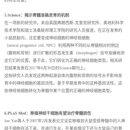
的再生修复。
5.Science：揭示脊髓准确发育的机制
在一项新的研究中，来自英国弗朗西斯-克里克研究所、奥地利科学
技术学院和瑞士洛桑联邦理工学院的研究人员报道，在正在发育的
小鼠胚胎内，注定要变成神经细胞的神经祖细胞
（neural progenitor cell, NPC）利用两种不同的从脊髓相对的侧边
（腹侧和背侧）进行扩散的形态发生素（morphogen）信号准确地测
定它们的位置。基于此，它们转化为正确的神经细胞类型。相关研
究结果发表在2017年6月30日的Science期刊上。
这些研究人员发现这两种起源自体内腹侧和背侧的信号水平影响发
育中的神经细胞的基因活性。基于早期发育中的这种基因活性，这
些神经祖细胞转化为脊髓中某个位置的正确的神经细胞类型。
6.PLoS Med：移植神经干细胞有望治疗脊髓损伤
Jun Yan等人于2007年2月发表论文证实移植到大鼠受损脊髓中的人神
经干细胞存活下来，并进行生长，在某些情况下还与大鼠自己的脊