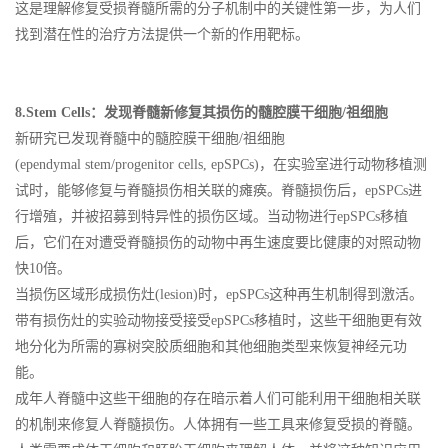
这是理解修复受损脊髓所需的分子机制中的关键性第一步，为人们
找到潜在性的治疗方法提供一个新的作用靶标。
8.Stem Cells：发现脊髓新修复其损伤的髓腔膜干细胞/祖细胞
新研究已发现脊髓中的髓腔膜干细胞/祖细胞
(ependymal stem/progenitor cells, epSPCs)，在实验室进行动物移植测
试时，能够修复与脊髓损伤相关联的瘫痪。脊髓损伤后，epSPCs进
行增殖，并被招募到特异性的损伤区域。当动物进行epSPCs移植
后，它们在对遭受脊髓损伤的动物中再生速度要比健康的对照动物
快10倍。
当损伤区域形成损伤灶(lesion)时，epSPCs这种再生机制得到激活。
带有损伤灶的实验动物接受接受epSPCs移植时，这些干细胞更有效
地分化为所需的寡树突胶质细胞和其他细胞类型来恢复神经元功
能。
成年人脊髓中这些干细胞的存在暗示着人们可能利用干细胞相关联
的机制来修复人脊髓损伤。人体拥有一些工具来修复受损的脊髓。