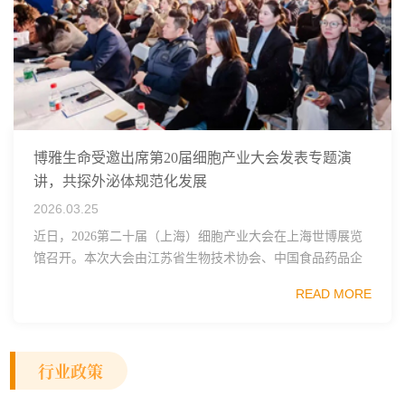
博雅生命受邀出席第20届细胞产业大会发表专题演
讲，共探外泌体规范化发展
2026.03.25
近日，2026第二十届（上海）细胞产业大会在上海世博展览
馆召开。本次大会由江苏省生物技术协会、中国食品药品企
业质量安全促进会细胞医药分会、武汉东湖国家自主创新示
READ MORE
范区生物医药行业协会、瑞士日内瓦长寿科学...
行业政策