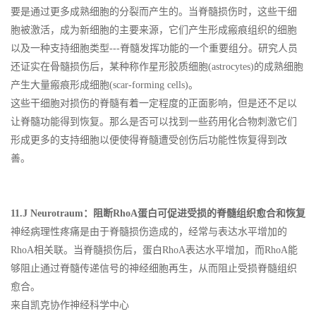
要是通过更多成熟细胞的分裂而产生的。当脊髓损伤时，这些干细
胞被激活，成为新细胞的主要来源，它们产生形成瘢痕组织的细胞
以及一种支持细胞类型---脊髓发挥功能的一个重要组分。研究人员
还证实在骨髓损伤后，某种称作星形胶质细胞(astrocytes)的成熟细胞
产生大量瘢痕形成细胞(scar-forming cells)。
这些干细胞对损伤的脊髓有着一定程度的正面影响，但是还不足以
让脊髓功能得到恢复。那么是否可以找到一些药用化合物刺激它们
形成更多的支持细胞以便使得脊髓遭受创伤后功能性恢复得到改
善。
11.J Neurotraum：阻断RhoA蛋白可促进受损的脊髓组织愈合和恢复
神经病理性疼痛是由于脊髓损伤造成的，经常与表达水平增加的
RhoA相关联。当脊髓损伤后，蛋白RhoA表达水平增加，而RhoA能
够阻止通过脊髓传递信号的神经细胞再生，从而阻止受损脊髓组织
愈合。
来自凯克协作神经科学中心