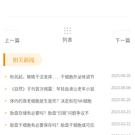
列表
上一篇
下一篇
相关新闻
2025-09-26
秋风起，眼睛干涩发痒……干细胞外泌体调节
眼部免疫微环境，改善双眸
2023-08-08
《自然》子刊首次揭露：年轻血液让老年小鼠
寿命延长10%，增加人类寿命8年
2023-05-26
体内的衰老细胞是生是死？决定权在NK细胞
手上
2023-03-23
胎盘存储有必要吗？胎盘“归宿”问题争议不
断，胎盘存储成新趋势
2023-03-22
胎盘干细胞有必要保存吗？胎盘干细胞或可应
用于多疾病治疗