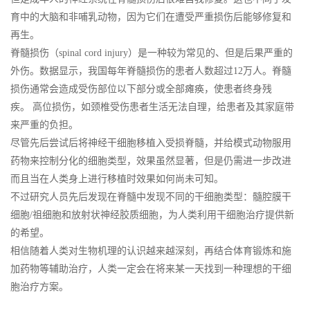
育中的大脑和非哺乳动物，因为它们在遭受严重损伤后能够修复和
再生。
脊髓损伤（spinal cord injury）是一种较为常见的、但是后果严重的
外伤。数据显示，我国每年脊髓损伤的患者人数超过12万人。脊髓
损伤通常会造成受伤部位以下部分或全部瘫痪，使患者终身残
疾。 高位损伤，如颈椎受伤患者生活无法自理，给患者及其家庭带
来严重的负担。
尽管先后尝试后将神经干细胞移植入受损脊髓，并给模式动物服用
药物来控制分化的细胞类型，效果虽然显著，但是仍需进一步改进
而且当在人类身上进行移植时效果如何尚未可知。
不过研究人员先后发现在脊髓中发现不同的干细胞类型：髓腔膜干
细胞/祖细胞和放射状神经胶质细胞，为人类利用干细胞治疗提供新
的希望。
相信随着人类对生物机理的认识越来越深刻，再结合体育锻炼和施
加药物等辅助治疗，人类一定会在将来某一天找到一种理想的干细
胞治疗方案。