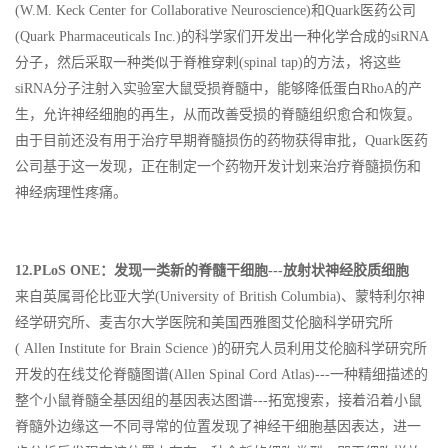
(W.M. Keck Center for Collaborative Neuroscience)和Quark医药公司
(Quark Pharmaceuticals Inc.)的科学家们开发出一种化学合成的siRNA
分子，然后采取一种类似于脊椎穿剌(spinal tap)的方法，将这些
siRNA分子注射入实验室大鼠受损脊髓中，能够降低蛋白RhoA的产
生，允许神经细胞的再生，从而改善受损的脊髓组织愈合和恢复。
由于目前还没有用于治疗早期脊髓损伤的药物获得审批，Quark医药
公司基于这一发现，正在制定一个药物开发计划来治疗脊髓损伤和
神经病理性疼痛。
12.PLoS ONE：发现一类新的脊髓干细胞---放射状神经胶质细胞
来自英属哥伦比亚大学(University of British Columbia)、蒙特利尔神
经学研究所、麦吉尔大学医院和美国西雅图艾伦脑科学研究所
( Allen Institute for Brain Science )的研究人员利用艾伦脑科学研究所
开发的在线艾伦脊髓图谱(Allen Spinal Cord Atlas)---一种精细描述的
整个小鼠脊髓全基因组的基因表达图谱---拓宽搜索，接着沿着小鼠
脊髓外边缘这一不同寻常的位置发现了神经干细胞基因表达，进一