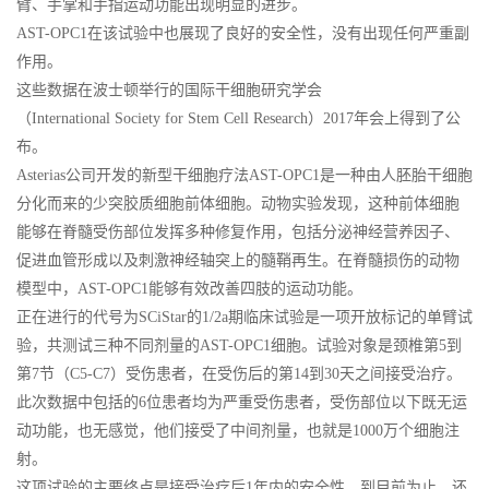
臂、手掌和手指运动功能出现明显的进步。
AST-OPC1在该试验中也展现了良好的安全性，没有出现任何严重副
作用。
这些数据在波士顿举行的国际干细胞研究学会
（International Society for Stem Cell Research）2017年会上得到了公
布。
Asterias公司开发的新型干细胞疗法AST-OPC1是一种由人胚胎干细胞
分化而来的少突胶质细胞前体细胞。动物实验发现，这种前体细胞
能够在脊髓受伤部位发挥多种修复作用，包括分泌神经营养因子、
促进血管形成以及刺激神经轴突上的髓鞘再生。在脊髓损伤的动物
模型中，AST-OPC1能够有效改善四肢的运动功能。
正在进行的代号为SCiStar的1/2a期临床试验是一项开放标记的单臂试
验，共测试三种不同剂量的AST-OPC1细胞。试验对象是颈椎第5到
第7节（C5-C7）受伤患者，在受伤后的第14到30天之间接受治疗。
此次数据中包括的6位患者均为严重受伤患者，受伤部位以下既无运
动功能，也无感觉，他们接受了中间剂量，也就是1000万个细胞注
射。
这项试验的主要终点是接受治疗后1年内的安全性，到目前为止，还