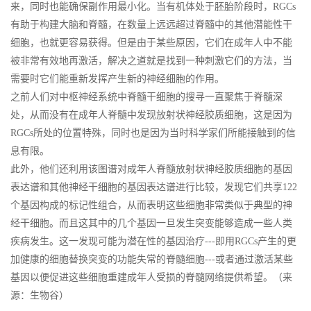
来，同时也能确保副作用最小化。当有机体处于胚胎阶段时，RGCs
有助于构建大脑和脊髓，在数量上远远超过脊髓中的其他潜能性干
细胞，也就更容易获得。但是由于某些原因，它们在成年人中不能
被非常有效地再激活，解决之道就是找到一种刺激它们的方法，当
需要时它们能重新发挥产生新的神经细胞的作用。
之前人们对中枢神经系统中脊髓干细胞的搜寻一直聚焦于脊髓深
处，从而没有在成年人脊髓中发现放射状神经胶质细胞，这是因为
RGCs所处的位置特殊，同时也是因为当时科学家们所能接触到的信
息有限。
此外，他们还利用该图谱对成年人脊髓放射状神经胶质细胞的基因
表达谱和其他神经干细胞的基因表达谱进行比较，发现它们共享122
个基因构成的标记性组合，从而表明这些细胞非常类似于典型的神
经干细胞。而且这其中的几个基因一旦发生突变能够造成一些人类
疾病发生。这一发现可能为潜在性的基因治疗---即用RGCs产生的更
加健康的细胞替换突变的功能失常的脊髓细胞---或者通过激活某些
基因以便促进这些细胞重建成年人受损的脊髓网络提供希望。（来
源：生物谷）