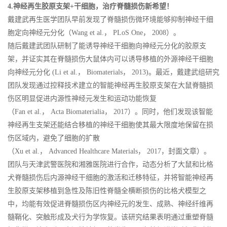
4.神经再生胶原支架+干细胞，治疗脊髓损伤新希望！
戴建武再生医学团队早前发现了脊髓损伤微环境能够抑制神经干细
胞定向神经元分化（Wang et al.， PLoS One， 2008）。
随后戴建武团队研制了能诱导神经干细胞向神经元分化的胶原支
架，并证实其在脊髓损伤大鼠体内可以诱导移植的外源神经干细胞
向神经元分化 (Li et al.， Biomaterials， 2013)。最近，戴建武组研究
团队发现通过控释技术建立的智能神经再生胶原支架在大鼠脊髓损
伤区明显促进内源性神经元发生和运动功能恢复
（Fan et al.， Acta Biomaterialia， 2017）。同时，他们发现该智能
神经再生支架还能结合移植的神经干细胞使其最大限度地保留在损
伤区域内，避免了细胞的扩散
（Xu et al.， Advanced Healthcare Materials， 2017，封面文章）。
团队与天津武警医院和湘雅医院进行合作，动态分析了大鼠和比格
犬脊髓损伤后内源神经干细胞的激活和迁移特征，并将智能神经再
生胶原支架移植到急性及陈旧性脊髓全横断损伤的比格犬模型之
中，均能有效促进脊髓损伤区内神经元的发生、成熟、神经纤维再
髓鞘化、突触形成及犬行为学恢复。该研究结果表明通过重塑脊髓