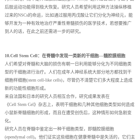
后肢运动功能得到极大恢复。研究人员希望利用这种方法操纵移植
过来的NSCs的命运，比如通过服用丙戊酸让它们分化为神经元，能
够开发为一种有效地治疗严重性脊髓损伤的医学技术，若想要推广
到人的话，在此之前还需进一步的研究。
10.Cell Stem Cell：在脊髓中发现一类新的干细胞---髓腔膜细胞
人们希望对脊髓和大脑的损伤有朝一日利用能够分化为不同细胞类
型的干细胞进行治疗。人们在成年人神经系统大部分地方都找到干
细胞样细胞(stem cell-like cells)，尽管仍不清楚它们多大程度上造成
新的功能性细胞形成。
来自法国和日本的研究人员相互合作，研究成果发表在
《Cell Stem Cel》杂志上，表明干细胞和几种其他细胞类型如何造成
小鼠新脊髓细胞的形成，而且在遭受创伤后，这种情形如何急剧变
化。
研究人员在脊髓中鉴定出一种干细胞类型，即髓腔膜细胞
(ependymal cell)。他们证实这些细胞在健康脊髓中是失活的，它们主