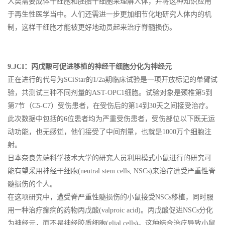
人类需要成体干细胞和胚胎干细胞来理解人体，并将这种知识应用
于再生性医学当中。人们还需进一步更加细节化地研究人体内的机
制，这样干细胞才能被更好地动员起来治疗脊髓损伤。
9.JCI：丙戊酸可促进移植的神经干细胞分化为神经元
正在进行的代号为SCiStar的1/2a期临床试验是一项开放标记的单臂试
验，共测试三种不同剂量的AST-OPC1细胞。试验对象是颈椎第5到
第7节（C5-C7）受伤患者，在受伤后的第14到30天之间接受治疗。
此次数据中包括的6位患者均为严重受伤患者，受伤部位以下既无运
动功能，也无感觉，他们接受了中间剂量，也就是1000万个细胞注
射。
日本奈良先端科学技术大学的研究人员利用模式小鼠进行的研究可
能有望采用神经干细胞(neutral stem cells, NSCs)来治疗遭受严重性脊
髓损伤的个人。
在这项研究中，遭受脊严重性髓损伤的小鼠接受NSCs移植，同时服
用一种治疗癫痫的药物丙戊酸(valproic acid)。丙戊酸促进NSCs分化
为神经元，而不是神经胶质细胞(glial cells)。这种结合治疗导致小鼠