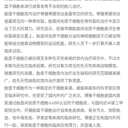
盘干细胞来进行成骨发育不全症的胎儿治疗。
胎盘干细胞宫内治疗脊髓脊膜突出是最常见的研究。脊髓脊膜突出
是最常见的一种脊柱裂。胎盘间充质干细胞在脊柱裂的治疗中显示
出了巨大的潜力。研究显示，妊娠早期胎盘间充质干细胞悬浮在脊
柱裂病变位置上，胎盘间充质干细胞分泌的神经细胞因子已被证明
能够成功挽救动物模型的运动机能，研究人员下一步打算开展人类
临床试验。
胎盘干细胞已被应用至多种先天性疾病的宫内治疗研究中，不过大
多数均还处在临床前期，研究对象为常见的先天性疾病动物模型。
随着研究的进展，胎盘干细胞宫内治疗出生缺陷的研究范围越来越
广，给先天性缺陷的宫内治疗提供了新思路。
胎盘干细胞作为一种稳定的干细胞来源，被越来越多的科学家应用
至临床研究中，也受到了国内外的广泛关注。博雅干细胞是国内首
家通过胎盘间充质干细胞AABB认证的干细胞库，与国内近40家三甲
医院合作，开展胎盘干细胞治疗自体免疫疾病、骨关节炎、宫腔粘
连、地中海贫血、早衰症等疾病的临床研究。博雅正在和国内外同
行一起，探索胎盘干细胞的临床应用潜力，并造福人类。