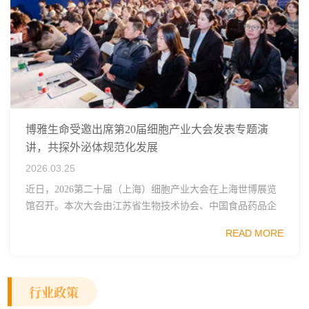
博雅生命受邀出席第20届细胞产业大会发表专题演
讲，共探外泌体规范化发展
2026.03.25
近日，2026第二十届（上海）细胞产业大会在上海世博展览
馆召开。本次大会由江苏省生物技术协会、中国食品药品企
业质量安全促进会细胞医药分会、武汉东湖国家自主创新示
READ MORE
范区生物医药行业协会、瑞士日内瓦长寿科学...
行业政策