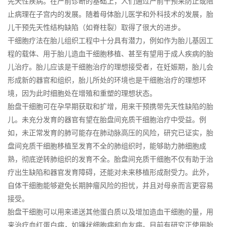
先天性疾病。在产前诊断的基础上，人们通过产前干预来防止或阻
止病理在子宫内的发展。随着母体胎儿医学和外科技术的发展，胎
儿干预先天性结构缺陷（如脊柱裂）取得了很大的进步。
干细胞疗法在胎儿组织工程中十分具有潜力，例如作为胎儿基因工
程的载体、用于胎儿造血干细胞移植、甚至有望用于成人疾病的胎
儿治疗。胎儿应该是干细胞治疗的理想接受者，在妊娠期，胎儿会
形成新的器官和组织，胎儿所处的环境也是干细胞治疗的理想环
境，因为此时细胞处在增殖和重塑的理想状态。
胎盘干细胞可在孕早期获取和扩增，用来干预携带先天性缺陷的胎
儿。未充分发育的器官有望在胎盘间充质干细胞治疗中受益。例
如，未正常发育的肺可能存在肺动脉高压的风险，研究已证实，胎
盘间充质干细胞移植至发育不全的肺组织时，能够助力肺细胞成
熟，彻底逆转肺组织的发育不全。胎盘间充质干细胞不仅有助于治
疗出生缺陷和器官发育障碍，还能对未来移植形成耐受力。此外，
自体干细胞能够避免长期肿瘤风险的担忧，并且对母亲而言更容易
接受。
胎盘干细胞可以用来递送其他蛋白质以及增加造血干细胞的量，用
来治疗血红蛋白病，如镰状细胞病和血友病。目前有研究正使用胎