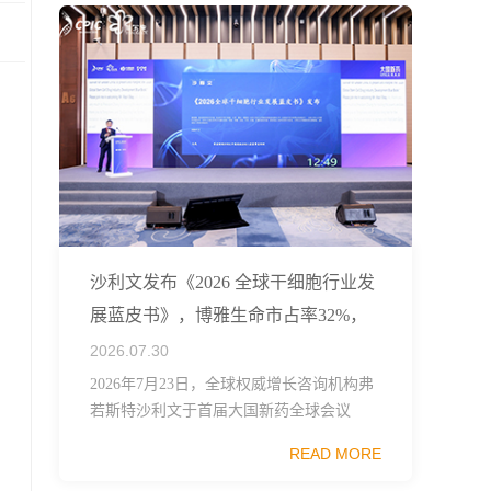
沙利文发布《2026 全球干细胞行业发
展蓝皮书》，博雅生命市占率32%，
稳居第一梯队
2026.07.30
2026年7月23日，全球权威增长咨询机构弗
若斯特沙利文于首届大国新药全球会议
（CPIC2026）正式发布《2026全球干细胞
READ MORE
行业发展蓝皮书》，这份报告梳理了全球干
细胞技术、监管框架、临床管线布局与市...