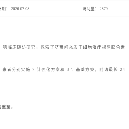
日期： 2026.07.08
访问量：
2879
hives》的一项临床随访研究，探索了脐带间充质干细胞治疗
视网膜色素
 患者分别实施 7 针强化方案和 3 针基础方案，随访最长 24
构重塑，