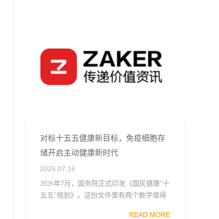
对标十五五健康新目标，免疫细胞存
储开启主动健康新时代
2026.07.16
2026年7月，国务院正式印发《国民健康"十
五五"规划》。这份文件里有两个数字值得
记住：19项主要指标，24项重点任务。其中
READ MORE
一句表述直接点名了细胞治疗行业——"加