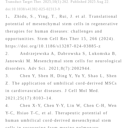
Transduct Target Ther. 2025;10(1):262. Published 2025 Aug 22.
doi:10.1038/s41392-025-02313-9
1、 Zhidu, S., Ying, T., Rui, J. et al. Translational
potential of mesenchymal stem cells in regenerative
therapies for human diseases: challenges and
opportunities. Stem Cell Res Ther 15, 266 (2024).
https://doi.org/10.1186/s13287-024-03885-z
2. Andrzejewska A, Dabrowska S, Lukomska B,
Janowski M. Mesenchymal stem cells for neurological
disorders. Adv Sci. 2021;8(7):2002944.
3. Chen Y, Shen H, Ding Y, Yu Y, Shao L, Shen
Z. The application of umbilical cord-derived MSCs
in cardiovascular diseases. J Cell Mol Med.
2021;25(17):8103–14.
4. Chen X-Y, Chen Y-Y, Lin W, Chen C-H, Wen
Y-C, Hsiao T-C, et al. Therapeutic potential of
human umbilical cord-derived mesenchymal stem
cells in recovering from murine pulmonary