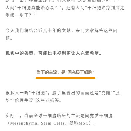
剧情一出，弹幕里炸了。有人觉得"这是编剧编的吧"，有
人问"干细胞真能治心衰？"，还有人问“干细胞治疗到底走
到哪一步了？”
今天我们将结合近几十年的文献，来问大家解答这些问
题。
现实中的答案，可能比电视剧更让人充满希望。
当下的主流，是"间充质干细胞"
很多人一听"干细胞"，脑子里冒出的画面还是"克隆""胚
胎""伦理争议"这些老标签。
实际上，当前全球干细胞临床的主流是间充质干细胞
（Mesenchymal Stem Cells，简称MSC）。