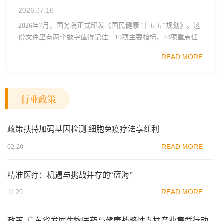
2026.07.16
2026年7月，国务院正式印发《国民健康"十五五"规划》。这
份文件里有两个数字值得记住：19项主要指标，24项重点任
务。其中一句表述直接点名了细胞治疗行业——"加快细胞
READ MORE
和...
行业政策
政策扶持加码基因检测 细胞免疫疗法享红利
READ MORE
02.20
精准医疗：机遇与挑战并存的“蓝海”
READ MORE
11.29
政策| 广东省发展生物医药与健康战略性支柱产业集群行动