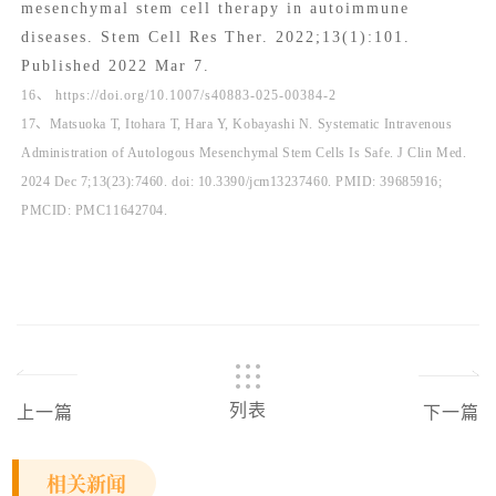
mesenchymal stem cell therapy in autoimmune
diseases. Stem Cell Res Ther. 2022;13(1):101.
Published 2022 Mar 7.
16、 https://doi.org/10.1007/s40883-025-00384-2
17、Matsuoka T, Itohara T, Hara Y, Kobayashi N. Systematic Intravenous
Administration of Autologous Mesenchymal Stem Cells Is Safe. J Clin Med.
2024 Dec 7;13(23):7460. doi: 10.3390/jcm13237460. PMID: 39685916;
PMCID: PMC11642704.
列表
上一篇
下一篇
相关新闻