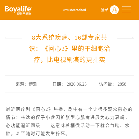
首页
什么是干细胞
前沿动态
登录
8大系统疾病、16部专家共识：《问心2》里的干细胞治疗，比电视剧
8大系统疾病、16部专家共
识：《问心2》里的干细胞治
疗，比电视剧演的更扎实
来源：博雅
日期： 2026.06.25
访问量：
2858
最近医疗剧
《问心2》
热播，剧中有一个让很多观众揪心的
情节：林逸的侄子小睿因扩张型心肌病进展为心力衰竭，
心功能逼近四级——这意味着稍微活动一下就会气喘、水
肿，甚至随时可能发生猝死。