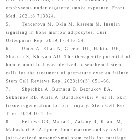
emphysema under cigarette smoke exposure. Front
Med. 2021;8:713824.
5. Tencerova M, Okla M, Kassem M. Insulin
signaling in bone marrow adipocytes. Curr
Osteoporos Rep. 2019;17:446–54.
6. Umer A, Khan N, Greene DL, Habiba UE,
Shamim S, Khayam AU. The therapeutic potential of
human umbilical cord derived mesenchymal stem
cells for the treatment of premature ovarian failure.
Stem Cell Reviews Rep. 2023;19(3):651–66.
7. Shpichka A, Butnaru D, Bezrukov EA,
Sukhanov RB, Atala A, Burdukovskii V, et al. Skin
tissue regeneration for burn injury. Stem Cell Res
Ther. 2019;10:1–16.
8. Fellows CR, Matta C, Zakany R, Khan IM,
Mobasheri A. Adipose, bone marrow and synovial
joint-derived mesenchymal stem cells for cartilage