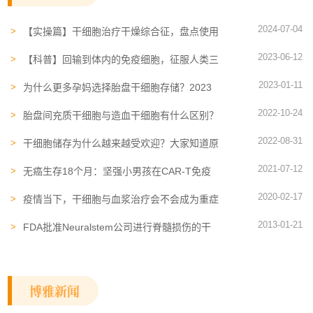
2024-07-04
【实操篇】干细胞治疗干燥综合征，盘点使用
方法和临床结局
2023-06-12
【科普】回输到体内的免疫细胞，征服人类三
大天敌：衰老、肿瘤、病毒
2023-01-11
为什么更多孕妈选择胎盘干细胞存储？2023
健康计划从胎盘存储开始
2022-10-24
胎盘间充质干细胞与造血干细胞有什么区别？
凭什么可以C位出圈？
2022-08-31
干细胞储存为什么越来越受欢迎？大家知道原
因吗？
2021-07-12
无癌生存18个月：坚强小男孩在CAR-T免疫
细胞的治疗下恢复健康
2020-02-17
疫情当下，干细胞与血浆治疗会不会成为重症
患者的“良药”？
2013-01-21
FDA批准Neuralstem公司进行脊髓损伤的干
细胞治疗临床试验
博雅新闻