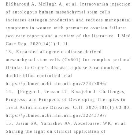
ElSharoud A, McHugh A, et al. Intraovarian injection
of autologous human mesenchymal stem cells
increases estrogen production and reduces menopausal
symptoms in women with premature ovarian failure:
two case reports and a review of the literature. J Med
Case Rep. 2020;14(1):1–11.
13、Expanded allogeneic adipose-derived
mesenchymal stem cells (Cx601) for complex perianal
fistulas in Crohn’s disease: a phase 3 randomised,
double-blind controlled trial.
https://pubmed.ncbi.nlm.nih.gov/27477896/
14、 [Fugger L, Jensen LT, Rossjohn J. Challenges,
Progress, and Prospects of Developing Therapies to
Treat Autoimmune Diseases. Cell. 2020;181(1):63-80.
https://pubmed.ncbi.nlm.nih.gov/32243797/
15、Jasim SA, Yumashev AV, Abdelbasset WK, et al.
Shining the light on clinical application of