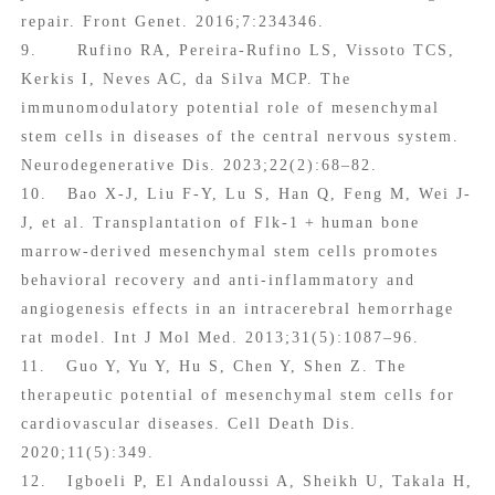
repair. Front Genet. 2016;7:234346.
9. Rufino RA, Pereira-Rufino LS, Vissoto TCS,
Kerkis I, Neves AC, da Silva MCP. The
immunomodulatory potential role of mesenchymal
stem cells in diseases of the central nervous system.
Neurodegenerative Dis. 2023;22(2):68–82.
10. Bao X-J, Liu F-Y, Lu S, Han Q, Feng M, Wei J-
J, et al. Transplantation of Flk-1 + human bone
marrow-derived mesenchymal stem cells promotes
behavioral recovery and anti-inflammatory and
angiogenesis effects in an intracerebral hemorrhage
rat model. Int J Mol Med. 2013;31(5):1087–96.
11. Guo Y, Yu Y, Hu S, Chen Y, Shen Z. The
therapeutic potential of mesenchymal stem cells for
cardiovascular diseases. Cell Death Dis.
2020;11(5):349.
12. Igboeli P, El Andaloussi A, Sheikh U, Takala H,