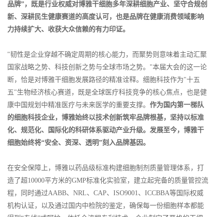
品牌”，既是行业权威对博雅干细胞多年深耕细胞产业、坚守合规创
新、深耕民生健康赛道的高度认可，也是品牌在健康消费领域影响
力持续扩大、收获大众信赖的有力印证。
"韧性是企业穿越不确定周期的核心能力，而聚势则意味着主动汇聚
国家战略之势、科技创新之势与全球市场之势。"本届大会的这一论
断，恰是对博雅干细胞发展路径的精准诠释。细胞科技作为"十五
五"生物经济核心赛道，既是全球医疗科技竞争的核心焦点，也是健
康中国规划中精准医疗与未来医学的重要支撑。
作为国内第一梯队
的细胞科技企业，博雅始终以技术创新筑牢品牌根基，坚持以标准
化、规范化、国际化的科研体系驱动产业升级。发展至今，博雅干
细胞始终将“安全、资深、透明”刻入品牌基因。
在安全保障上，博雅以药品级标准构建细胞制剂质量管理体系，打
造了超10000平方米的GMP标准化实验室，建立起完备的质量管控流
程，同时通过
AABB
、NRL、CAP、ISO9001、ICCBBA等国际权威
机构认证，以及通过国内中检院的鉴定，确保每一份细胞样本都能