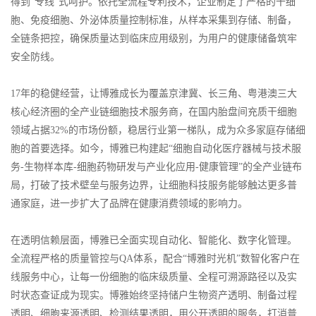
得到“专线”式呵护。依托全流程专利技术，企业制定了严格的干细
胞、免疫细胞、外泌体质量控制标准，从样本采集到存储、制备，
全链条把控，确保质量达到临床应用级别，为用户的健康储备筑牢
安全防线。
17年的稳健经营，让博雅成长为覆盖京津冀、长三角、粤港澳三大
核心经济圈的全产业链细胞技术服务商，在国内
胎盘间充质干细胞
领域占据32%的市场份额，稳居行业第一梯队，成为众多家庭存储细
胞的首要选择。如今，博雅已构建起“细胞自动化医疗器械与技术服
务-生物样本库-细胞药物研发与产业化应用-健康管理”的全产业链布
局，打破了技术壁垒与服务边界，让细胞科技服务能够触达更多普
通家庭，进一步扩大了品牌在健康消费领域的影响力。
在透明信赖层面，博雅已全面实现自动化、智能化、数字化管理。
全流程严格的质量管控与QA体系，配合“博雅时光机”数智化客户在
线服务中心，让每一份细胞的临床级质量、全程可溯源路径以及实
时状态查证成为现实。博雅始终坚持储户生物资产透明、制备过程
透明、细胞来源透明、检测结果透明，用公开透明的服务，打消普