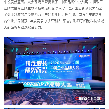
来发展新蓝图。大会现场重磅揭晓了 “中国品牌企业大奖”，
博雅干
细胞
凭借在细胞生物科技领域的深厚积淀、全产业链创新实力与全
民健康领域的广泛影响力，与
昆药集团
、周黑鸭、南方黑芝麻等知
名企业共同斩获 “年度竞争力领军品牌” 荣誉，彰显了细胞科技领域
头部品牌的强劲综合实力。