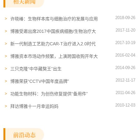
相关新闻
2018-09-26
许晓椿：生物样本库与细胞治疗的发展与应用
2017-11-20
博雅受邀出席2017中国疾病细胞/生物治疗大
会，CAR-T细胞CMC生产线引燃全场
2017-10-19
新一代制造工艺助力CAR-T治疗进入2.0时代
2016-02-04
博雅资本市场动作频繁，上演跨国收购开年大
戏 成为国内首家拥有三期临床干细胞疗法的
2014-09-26
公司
三只克隆“中华藏獒王”出生
2012-11-17
博雅荣获“CCTV中国年度品牌”
2011-04-26
功能生物材料：为创伤修复提供“备用件”
2010-12-03
拜访博雅十一月幸运妈妈
前沿动态