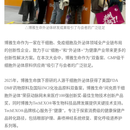
△博雅生命外泌体研发成果吸引了与会者的广泛驻足
博雅生命作为一家在干细胞、免疫细胞及外泌体领域全产业链布局
的创新性企业，致力于以“细胞+”和“外泌体+”为健康产业带来更多的
创新性解决方案。在本次大会中，博雅生命作为“双备案、GMP级干
细胞外泌体原料供应商”吸引了与会者的广泛驻足。
2025年，博雅生命旗下原研的
人源干细胞
外泌体获得了美国FDA
DMF药物原料及国际INCI化妆品原料双备案，博雅生命“间充质干细
胞外泌体”荣获动脉网未来医疗100强创新奖-最佳生物技术创新产品
奖，同时博雅为
TechEXO®
等生物科技品牌发展提供关键技术支持。
TechEXO®品牌核心服务于“健康”，专注于探索消费级的健康保健产
品转化路径，包括眼部护理、鼻喷神经系统修复、雾化呼吸道养护
系列等。