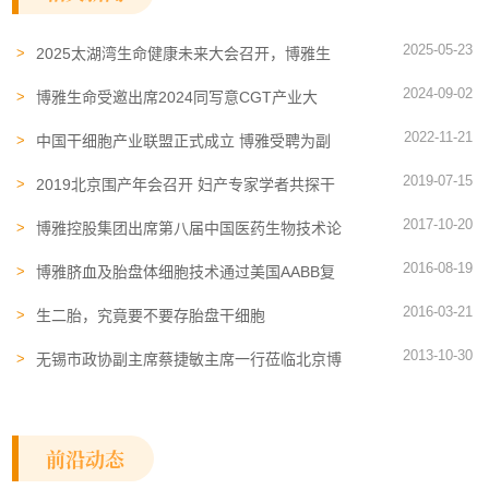
2025-05-23
2025太湖湾生命健康未来大会召开，博雅生
命“外泌体+”产业化道路描画“健康”+“美丽”新
2024-09-02
蓝图
博雅生命受邀出席2024同写意CGT产业大
会，共探健康产业未来
2022-11-21
中国干细胞产业联盟正式成立 博雅受聘为副
理事长单位
2019-07-15
2019北京围产年会召开 妇产专家学者共探干
细胞临床应用转化
2017-10-20
博雅控股集团出席第八届中国医药生物技术论
坛 ——与生物医药大咖齐聚青岛 共襄盛举
2016-08-19
博雅脐血及胎盘体细胞技术通过美国AABB复
审
2016-03-21
生二胎，究竟要不要存胎盘干细胞
2013-10-30
无锡市政协副主席蔡捷敏主席一行莅临北京博
雅指导工作
前沿动态