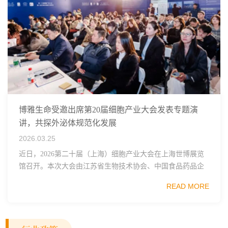
博雅生命受邀出席第20届细胞产业大会发表专题演
讲，共探外泌体规范化发展
2026.03.25
近日，2026第二十届（上海）细胞产业大会在上海世博展览
馆召开。本次大会由江苏省生物技术协会、中国食品药品企
业质量安全促进会细胞医药分会、武汉东湖国家自主创新示
READ MORE
范区生物医药行业协会、瑞士日内瓦长寿科学...