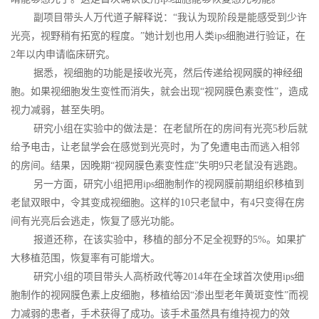
副项目带头人万代道子解释说：“我认为现阶段是能感受到少许
光亮，视野稍有拓宽的程度。”她计划也用人类ips细胞进行验证，在
2年以内申请临床研究。
据悉，视细胞的功能是接收光亮，然后传递给视网膜的神经细
胞。如果视细胞发生变性而消失，就会出现“视网膜色素变性”，造成
视力减弱，甚至失明。
研究小组在实验中的做法是：在老鼠所在的房间有光亮5秒后就
给予电击，让老鼠学会在感觉到光亮时，为了免遭电击而逃入相邻
的房间。结果，因晚期“视网膜色素变性症”失明9只老鼠没有逃跑。
另一方面，研究小组把用ips细胞制作的视网膜前期组织移植到
老鼠双眼中，令其变成视细胞。这样的10只老鼠中，有4只变得在房
间有光亮后会逃走，恢复了感光功能。
报道还称，在该实验中，移植的部分不足全视野的5%。如果扩
大移植范围，恢复率有可能增大。
研究小组的项目带头人高桥政代等2014年在全球首次使用ips细
胞制作的视网膜色素上皮细胞，移植给因“渗出型老年黄斑变性”而视
力减弱的患者，手术获得了成功。该手术虽然具有维持视力的效