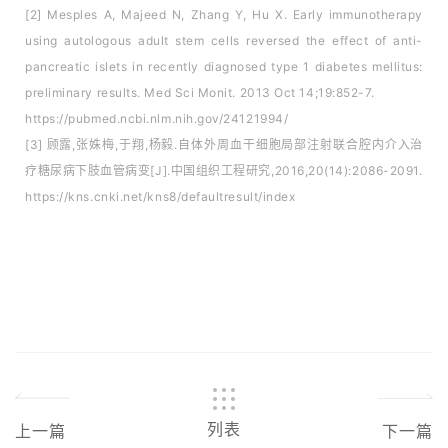
[2] Mesples A, Majeed N, Zhang Y, Hu X. Early immunotherapy
using autologous adult stem cells reversed the effect of anti-
pancreatic islets in recently diagnosed type 1 diabetes mellitus:
preliminary results. Med Sci Monit. 2013 Oct 14;19:852-7.
https://pubmed.ncbi.nlm.nih.gov/24121994/
[3] 顾露,张姝梅,于翔,杨毅.自体外周血干细胞局部注射联合腔内介入治
疗糖尿病下肢血管病变[J].中国组织工程研究,2016,20(14):2086-2091.
https://kns.cnki.net/kns8/defaultresult/index
列表
上一篇
下一篇