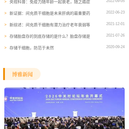
2022-09-05
央视科普：免疫力随年龄一起衰老，随之癌症
发病几率大幅攀升
2022-06-23
新证据：间充质干细胞是未来肝病的最重要药
物之一，胎盘提供理想的细胞来源
2021-12-01
新综述：间充质干细胞有潜力治疗老年衰弱等
退行性疾病
2021-07-26
存储胎盘存的到底存储的是什么？胎盘存储是
交智商税吗？
2020-09-24
存储干细胞，防范于未然
博雅新闻