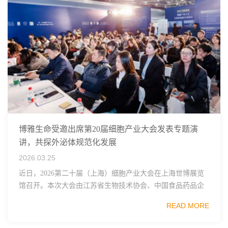
博雅生命受邀出席第20届细胞产业大会发表专题演
讲，共探外泌体规范化发展
2026.03.25
近日，2026第二十届（上海）细胞产业大会在上海世博展览
馆召开。本次大会由江苏省生物技术协会、中国食品药品企
业质量安全促进会细胞医药分会、武汉东湖国家自主创新示
READ MORE
范区生物医药行业协会、瑞士日内瓦长寿科学...