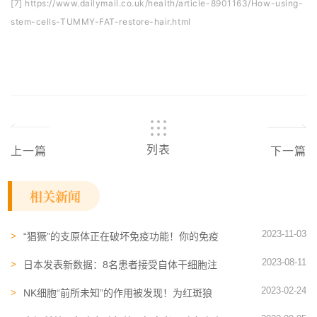
[7] https://www.dailymail.co.uk/health/article-8901163/How-using-
stem-cells-TUMMY-FAT-restore-hair.html
列表
上一篇
下一篇
相关新闻
2023-11-03
“猖獗”的支原体正在破坏免疫功能！你的免疫
力做好准备了吗？
2023-08-11
日本发表新数据：8名患者接受自体干细胞注
射后，皱纹、眼睑获得了改善
2023-02-24
NK细胞“前所未知”的作用被发现！为红斑狼
疮等患者带来福音