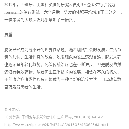
2017年，西班牙、美国和英国的研究人员对9名患者进行了名为
Kerastem的治疗测试。六个月后，头发的体积平均增加了三分之一，
一位患者的头顶头发几乎增加了一倍[7]。
展望
脱发已经成为绕不开的世界性话题。随着现代社会的发展，生活节
奏的加快，生活作息的改变，脱发现象的发生逐渐普遍，脱发人群
也逐渐呈年轻化趋势。尽管传统治疗也在不断进步，但是脱发依然
还没有特效药物。随着再生医学技术的发展，相信在不久的将来，
干细胞治疗脱发性疾病可能成为一种全新的治疗方法，可以改善数
百万脱发患者的生活。
参考文献：
[1]刘学武. 干细胞与脱发治疗[J]. 生命世界, 2013(03):44-47.
http://www.cqvip.com/QK/94744A/201303/45069363.html