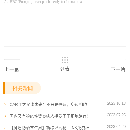
5、BBC:'Pumping heart patch' ready for human use
列表
上一篇
下一篇
相关新闻
2023-10-13
CAR-T之父谈未来：不只是癌症，免疫细胞
还是慢性病和常见病的“杀手大军”
2023-07-25
国内又有狼疮性肾炎病人接受了干细胞治疗！
这种疾病已经进入生物治疗时代
2023-04-20
【肿瘤防治宣传周】新综述揭秘： NK免疫细