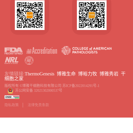
友情链接:
ThermoGenesis
博雅生命
博裕力牧
博雅秀岩
干
细胞之家
版权所有 ©博雅干细胞科技有限公司
苏ICP备2022014291号-1
苏公网安备 32021302000537号
隐私政策
法律免责条款