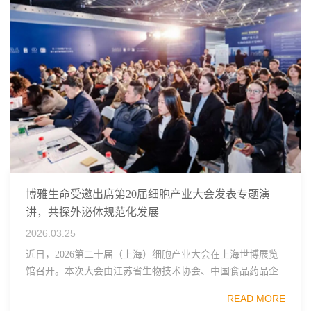
博雅生命受邀出席第20届细胞产业大会发表专题演
讲，共探外泌体规范化发展
2026.03.25
近日，2026第二十届（上海）细胞产业大会在上海世博展览
馆召开。本次大会由江苏省生物技术协会、中国食品药品企
业质量安全促进会细胞医药分会、武汉东湖国家自主创新示
READ MORE
范区生物医药行业协会、瑞士日内瓦长寿科学...