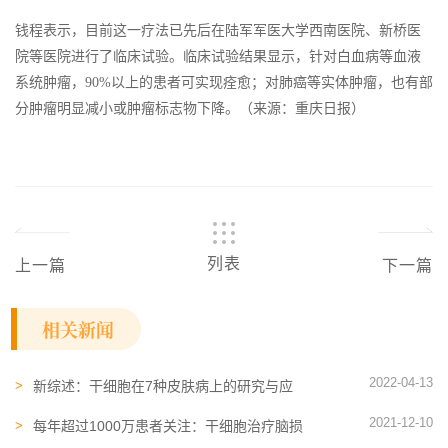
钱程表示，目前这一疗法已先后在陆军军医大学西南医院、新桥医
院等医院进行了临床试验。临床试验结果显示，针对白血病等血液
系统肿瘤，90%以上的患者可实现痊愈；对肺癌等实体肿瘤，也有部
分肿瘤明显减小或肿瘤标志物下降。（来源：重庆日报）
列表
上一篇
下一篇
相关新闻
2022-04-13
新综述：干细胞在7种皮肤病上的研究与应
用，为治愈提供策略
2021-12-10
每年超过1000万患者关注：干细胞治疗脑损
伤的临床进展