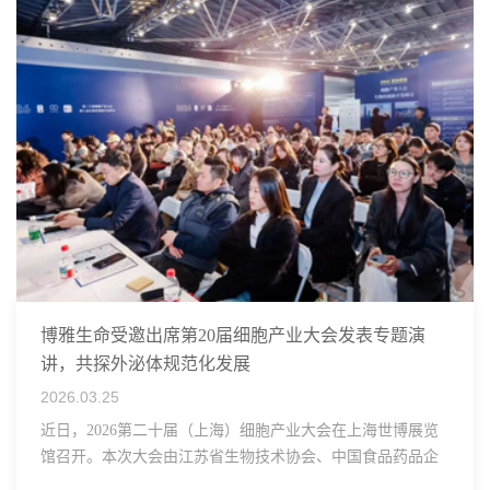
博雅生命受邀出席第20届细胞产业大会发表专题演
讲，共探外泌体规范化发展
2026.03.25
近日，2026第二十届（上海）细胞产业大会在上海世博展览
馆召开。本次大会由江苏省生物技术协会、中国食品药品企
业质量安全促进会细胞医药分会、武汉东湖国家自主创新示